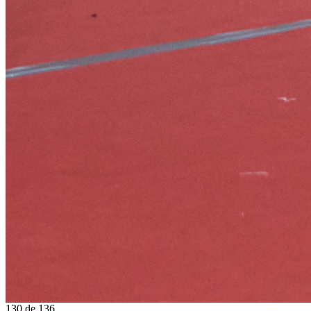
130
de
136