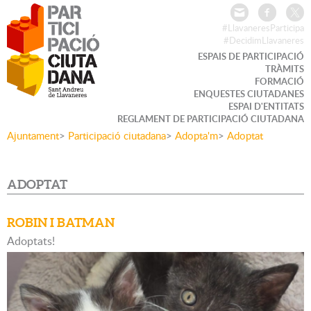
#LlavaneresParticipa
#DecidimLlavaneres
ESPAIS DE PARTICIPACIÓ
TRÀMITS
FORMACIÓ
ENQUESTES CIUTADANES
ESPAI D'ENTITATS
REGLAMENT DE PARTICIPACIÓ CIUTADANA
Ajuntament
>
Participació ciutadana
>
Adopta'm
>
Adoptat
ADOPTAT
ROBIN I BATMAN
Adoptats!