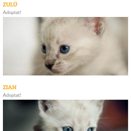
ZULÚ
Adoptat!
ZIAN
Adoptat!