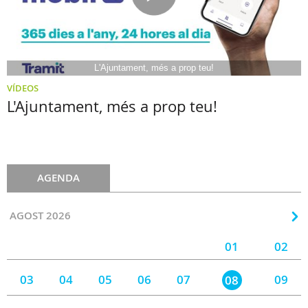
L'Ajuntament, més a prop teu!
VÍDEOS
L'Ajuntament, més a prop teu!
AGENDA
AGOST 2026
01
02
03
04
05
06
07
09
08