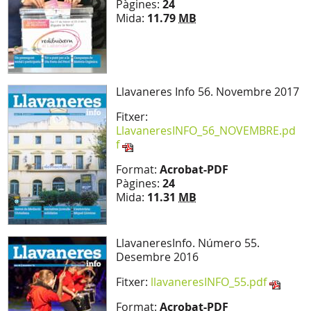
Pàgines:
24
Mida:
11.79
MB
Llavaneres Info 56. Novembre 2017
Fitxer:
LlavaneresINFO_56_NOVEMBRE.pd
f
Format:
Acrobat-PDF
Pàgines:
24
Mida:
11.31
MB
LlavaneresInfo. Número 55.
Desembre 2016
Fitxer:
llavaneresINFO_55.pdf
Format:
Acrobat-PDF