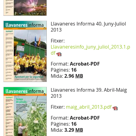
Llavaneres Informa 40. Juny-Juliol
2013
Fitxer:
Llavaneresinfo_juny_juliol_2013.1.p
df
Format:
Acrobat-PDF
Pàgines:
16
Mida:
2.96
MB
Llavaneres Informa 39. Abril-Maig
2013
Fitxer:
maig_abril_2013.pdf
Format:
Acrobat-PDF
Pàgines:
16
Mida:
3.29
MB