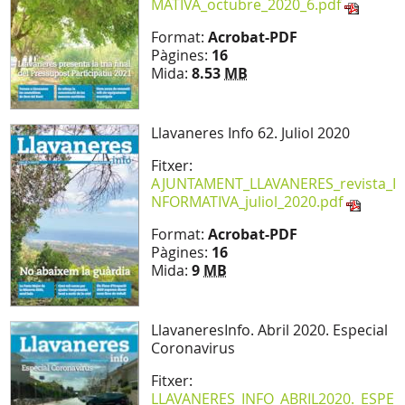
MATIVA_octubre_2020_6.pdf
Format:
Acrobat-PDF
Pàgines:
16
Mida:
8.53
MB
Llavaneres Info 62. Juliol 2020
Fitxer:
AJUNTAMENT_LLAVANERES_revista_I
NFORMATIVA_juliol_2020.pdf
Format:
Acrobat-PDF
Pàgines:
16
Mida:
9
MB
LlavaneresInfo. Abril 2020. Especial
Coronavirus
Fitxer:
LLAVANERES_INFO_ABRIL2020._ESPE