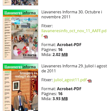
Llavaneres Informa 30. Octubre i
novembre 2011
Fitxer:
llavaneresinfo_oct_nov_11_AAFF.pd
f
Format:
Acrobat-PDF
Pàgines:
16
Mida:
2.02
MB
Llavaneres Informa 29. Juliol i agost
de 2011
Fitxer:
juliol_agost11.pdf
Format:
Acrobat-PDF
Pàgines:
16
Mida:
3.93
MB