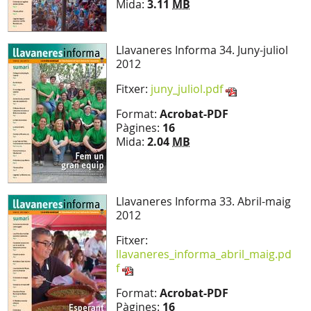
Mida:
3.11
MB
Llavaneres Informa 34. Juny-juliol
2012
Fitxer:
juny_juliol.pdf
Format:
Acrobat-PDF
Pàgines:
16
Mida:
2.04
MB
Llavaneres Informa 33. Abril-maig
2012
Fitxer:
llavaneres_informa_abril_maig.pd
f
Format:
Acrobat-PDF
Pàgines:
16