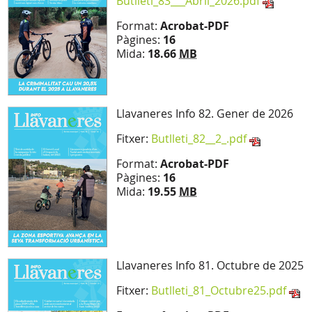
Butlleti_83___Abril_2026.pdf
Format:
Acrobat-PDF
Pàgines:
16
Mida:
18.66
MB
Llavaneres Info 82. Gener de 2026
Fitxer:
Butlleti_82__2_.pdf
Format:
Acrobat-PDF
Pàgines:
16
Mida:
19.55
MB
Llavaneres Info 81. Octubre de 2025
Fitxer:
Butlleti_81_Octubre25.pdf