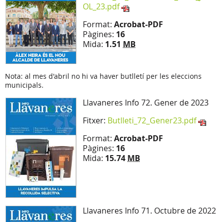
OL_23.pdf
Format:
Acrobat-PDF
Pàgines:
16
Mida:
1.51
MB
Nota: al mes d'abril no hi va haver butlletí per les eleccions
municipals.
Llavaneres Info 72. Gener de 2023
Fitxer:
Butlleti_72_Gener23.pdf
Format:
Acrobat-PDF
Pàgines:
16
Mida:
15.74
MB
Llavaneres Info 71. Octubre de 2022