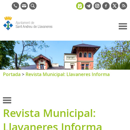
Ajuntament
de Sant
Andreu de
Llavaneres
Portada
>
Revista Municipal: Llavaneres Informa
Revista Municipal:
Llavaneres Informa