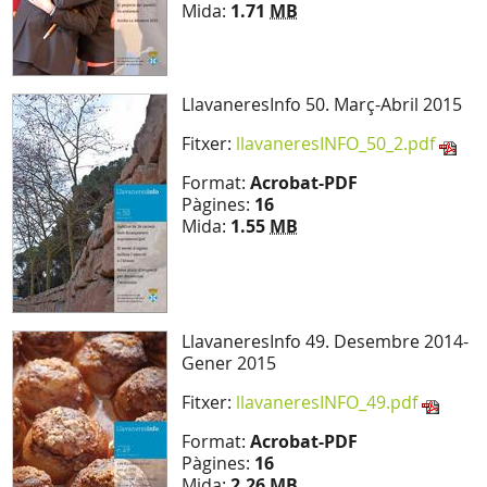
Mida:
1.71
MB
LlavaneresInfo 50. Març-Abril 2015
Fitxer:
llavaneresINFO_50_2.pdf
Format:
Acrobat-PDF
Pàgines:
16
Mida:
1.55
MB
LlavaneresInfo 49. Desembre 2014-
Gener 2015
Fitxer:
llavaneresINFO_49.pdf
Format:
Acrobat-PDF
Pàgines:
16
Mida:
2.26
MB