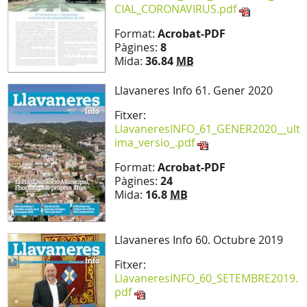
CIAL_CORONAVIRUS.pdf
Format:
Acrobat-PDF
Pàgines:
8
Mida:
36.84
MB
Llavaneres Info 61. Gener 2020
Fitxer:
LlavaneresINFO_61_GENER2020__ult
ima_versio_.pdf
Format:
Acrobat-PDF
Pàgines:
24
Mida:
16.8
MB
Llavaneres Info 60. Octubre 2019
Fitxer:
LlavaneresINFO_60_SETEMBRE2019.
pdf