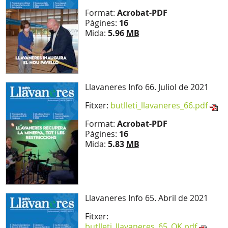
Format:
Acrobat-PDF
Pàgines:
16
Mida:
5.96
MB
Llavaneres Info 66. Juliol de 2021
Fitxer:
butlleti_llavaneres_66.pdf
Format:
Acrobat-PDF
Pàgines:
16
Mida:
5.83
MB
Llavaneres Info 65. Abril de 2021
Fitxer:
butlleti_llavaneres_65_OK.pdf