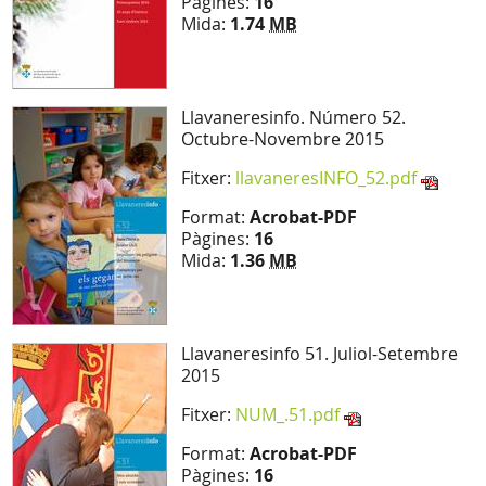
Pàgines:
16
Mida:
1.74
MB
Llavaneresinfo. Número 52.
Octubre-Novembre 2015
Fitxer:
llavaneresINFO_52.pdf
Format:
Acrobat-PDF
Pàgines:
16
Mida:
1.36
MB
Llavaneresinfo 51. Juliol-Setembre
2015
Fitxer:
NUM_.51.pdf
Format:
Acrobat-PDF
Pàgines:
16