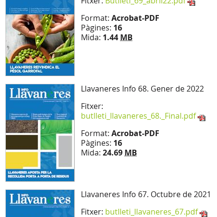
Fitxer:
Butlleti_69_abril22.pdf
Format:
Acrobat-PDF
Pàgines:
16
Mida:
1.44
MB
Llavaneres Info 68. Gener de 2022
Fitxer:
butlleti_llavaneres_68._Final.pdf
Format:
Acrobat-PDF
Pàgines:
16
Mida:
24.69
MB
Llavaneres Info 67. Octubre de 2021
Fitxer:
butlleti_llavaneres_67.pdf