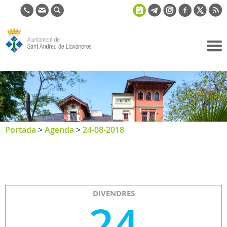
Ajuntament
de Sant
Andreu de
Llavaneres
Portada
>
Agenda
>
24-08-2018
DIVENDRES
24