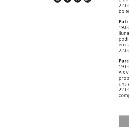
22.0
boler
Pati
19.00
llun
podi
en c
22.0
Parc
19.00
Als v
prop
uns 
22.0
comp