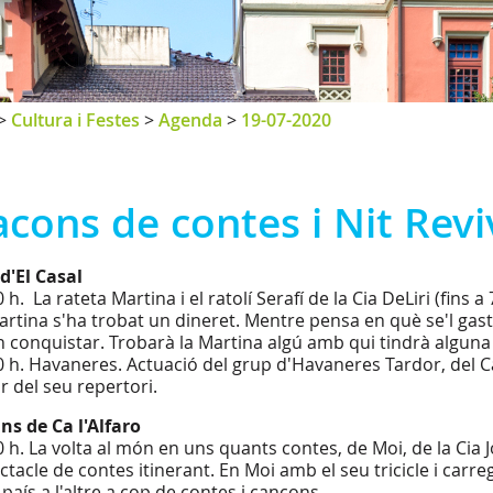
>
Cultura i Festes
>
Agenda
>
19-07-2020
cons de contes i Nit Rev
 d'El Casal
 h. La rateta Martina i el ratolí Serafí de la Cia DeLiri (fins a
artina s'ha trobat un dineret. Mentre pensa en què se'l gas
n conquistar. Trobarà la Martina algú amb qui tindrà algun
0 h. Havaneres. Actuació del grup d'Havaneres Tardor, del Ca
r del seu repertori.
ins de Ca l'Alfaro
0 h. La volta al món en uns quants contes, de Moi, de la Cia
ctacle de contes itinerant. En Moi amb el seu tricicle i carre
país a l'altre a cop de contes i cançons.