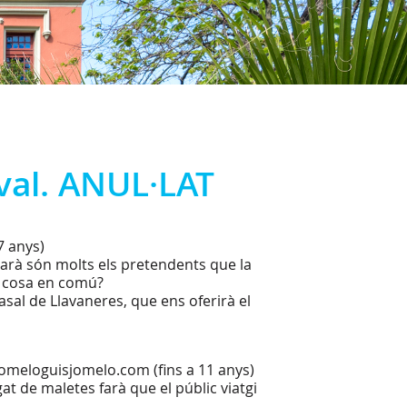
ival. ANUL·LAT
 7 anys)
tarà són molts els pretendents que la
a cosa en comú?
sal de Llavaneres, que ens oferirà el
 Jomeloguisjomelo.com (fins a 11 anys)
gat de maletes farà que el públic viatgi