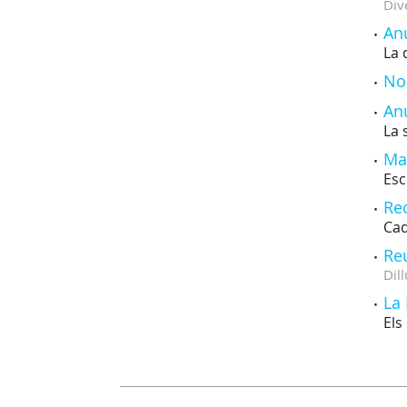
Div
An
La 
No
Anu
La 
Ma
Esc
Rec
Cad
Reu
Dill
La
Els