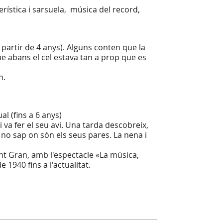
erística i sarsuela, música del record,
(a partir de 4 anys). Alguns conten que la
que abans el cel estava tan a prop que es
n.
al (fins a 6 anys)
i va fer el seu avi. Una tarda descobreix,
i no sap on són els seus pares. La nena i
ent Gran, amb l'espectacle «La música,
1940 fins a l'actualitat.