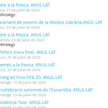
tre a la fresca. ANUL·LAT
ous,
23
de
juliol
de
2020
finòlegs
iurament de premis de la Mostra Literària.ANUL·LAT
ous,
23
de
juliol
de
2020
tre a la fresca. ANUL·LAT
ecres,
22
de
juliol
de
2020
finòlegs
tifocs traca final. ANUL·LAT
uns,
20
de
juliol
de
2020
nemes a la fresca. ANUL·LAT
uns,
20
de
juliol
de
2020
neig en línia FIFA 20. ANUL·LAT
menge,
19
de
juliol
de
2020
ncelebració solemne de l'Eucaristia. ANUL·LAT
menge,
19
de
juliol
de
2020
sistència Tour. ANUL·LAT
menge,
19
de
juliol
de
2020