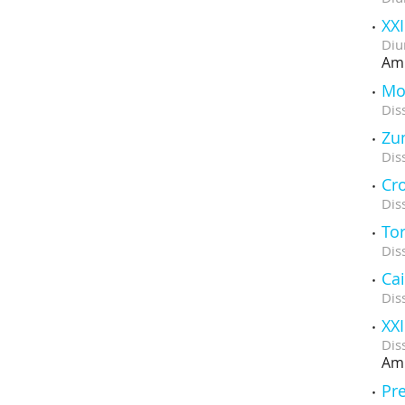
XX
Diu
Amb
Mo
Dis
Zu
Dis
Cr
Dis
Tor
Dis
Cai
Dis
XX
Dis
Amb
Pre