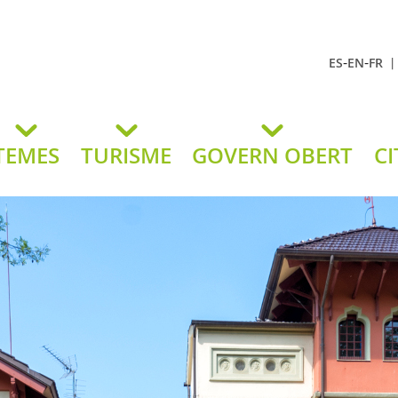
-
-
ES
EN
FR
t Andreu
lavaneres
TEMES
TURISME
GOVERN OBERT
CI