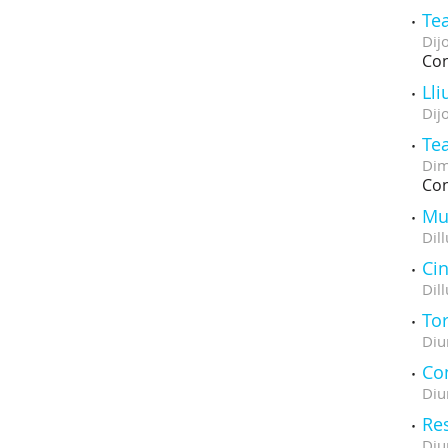
Tea
Dij
Con
Ll
Dij
Tea
Dim
Con
Mul
Dill
Ci
Dill
Tor
Diu
Co
Diu
Re
Diu