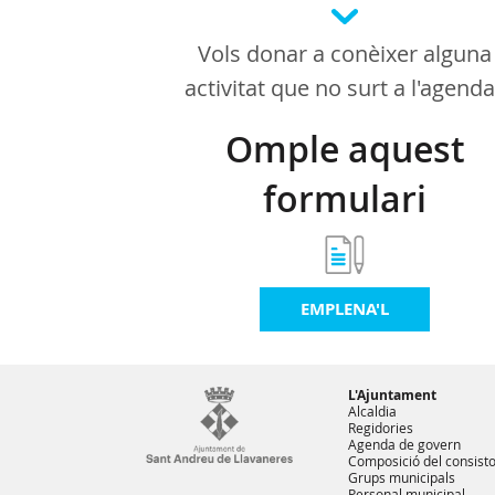
Vols donar a conèixer alguna
activitat que no surt a l'agend
Omple aquest
formulari
EMPLENA'L
L'Ajuntament
Alcaldia
Regidories
Agenda de govern
Composició del consisto
Grups municipals
Personal municipal