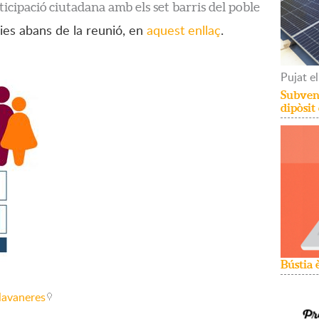
ticipació ciutadana amb els set barris del poble
es abans de la reunió, en
aquest enllaç
.
Pujat
el
Subvenc
dipòsit
Bústia 
Llavaneres