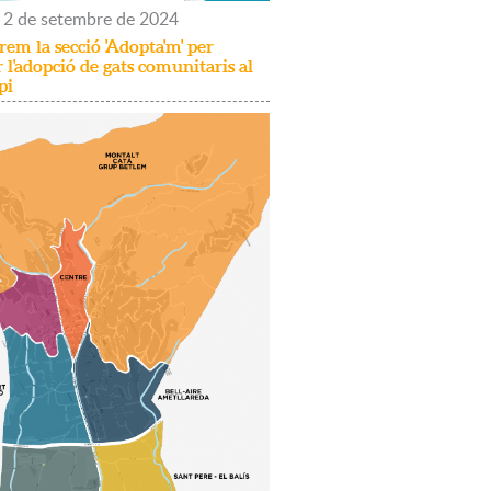
2
de
setembre
de
2024
em la secció 'Adopta'm' per
ar l'adopció de gats comunitaris al
pi