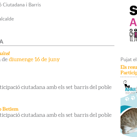
ó Ciutadana i Barris
alcalde
DA
a'ns!
Pujat
el
a de
diumenge 16 de juny
Els resu
Partici
ticipació ciutadana amb els set barris del poble
up Betlem
ticipació ciutadana amb els set barris del poble