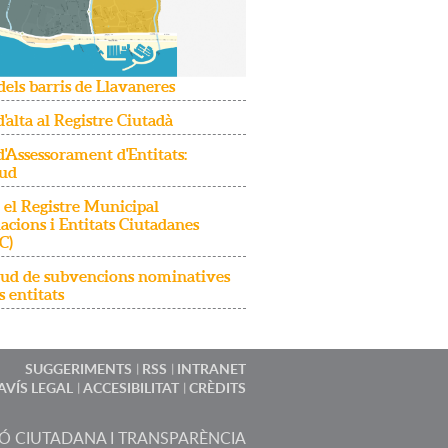
dels barris de Llavaneres
d'alta al Registre Ciutadà
d'Assessorament d'Entitats:
tud
 el Registre Municipal
iacions i Entitats Ciutadanes
C)
itud de subvencions nominatives
s entitats
SUGGERIMENTS
RSS
INTRANET
AVÍS LEGAL
ACCESIBILITAT
CRÈDITS
IÓ CIUTADANA I TRANSPARÈNCIA