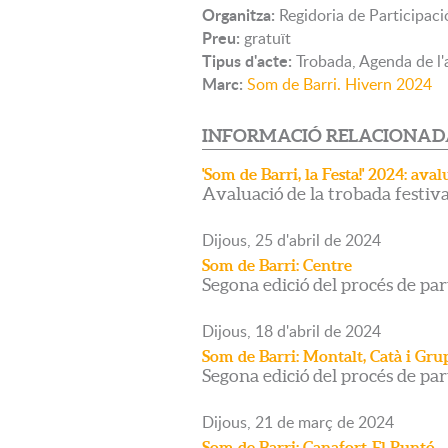
Organitza:
Regidoria de Participaci
Preu:
gratuït
Tipus d'acte:
Trobada, Agenda de l'
Marc:
Som de Barri. Hivern 2024
INFORMACIÓ RELACIONA
'Som de Barri, la Festa!' 2024: avalu
Avaluació de la trobada festiv
Dijous,
25
d'
abril
de
2024
Som de Barri: Centre
Segona edició del procés de par
Dijous,
18
d'
abril
de
2024
Som de Barri: Montalt, Catà i Gr
Segona edició del procés de par
Dijous,
21
de
març
de
2024
Som de Barri: Canafort-El Puntó