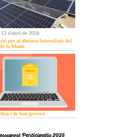
13
d'
abril
de
2026
ió per al sistema fotovoltaic del
 de la Masia
ètica i de bon govern