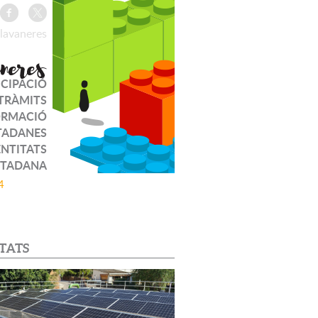
lavaneres
ICIPACIÓ
TRÀMITS
ORMACIÓ
TADANES
ENTITATS
UTADANA
4
TATS