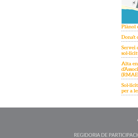
Plànol 
Dona't 
Servei 
sol·lici
Alta en
d'Assoc
(RMAE
Sol·lic
per a le
REGIDORIA DE PARTICIPAC