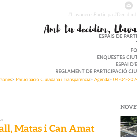
#LlavaneresParticipa
#DecidimL
ESPAIS DE PART
F
ENQUESTES CIU
ESPAI D'
REGLAMENT DE PARTICIPACIÓ CI
rsones
>
Participació Ciutadana i Transparència
>
Agenda
>
04-04-202
NOVE
da
all, Matas i Can Amat