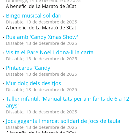
Diumenge,
14
de
desembre
de
2025
A benefici de La Marató de 3Cat
Bingo musical solidari
Dissabte,
13
de
desembre
de
2025
A benefici de La Marató de 3Cat
Rua amb 'Candy Xmas Show'
Dissabte,
13
de
desembre
de
2025
Visita el Pare Noel i dona-li la carta
Dissabte,
13
de
desembre
de
2025
Pintacares 'Candy'
Dissabte,
13
de
desembre
de
2025
Mur dolç dels desitjos
Dissabte,
13
de
desembre
de
2025
Taller infantil: 'Manualitats per a infants de 6 a 12
anys'
Dissabte,
13
de
desembre
de
2025
Jocs gegants i mercat solidari de jocs de taula
Dissabte,
13
de
desembre
de
2025