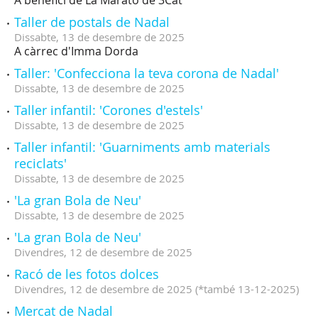
A benefici de La Marató de 3Cat
Taller de postals de Nadal
Dissabte,
13
de
desembre
de
2025
A càrrec d'Imma Dorda
Taller: 'Confecciona la teva corona de Nadal'
Dissabte,
13
de
desembre
de
2025
Taller infantil: 'Corones d'estels'
Dissabte,
13
de
desembre
de
2025
Taller infantil: 'Guarniments amb materials
reciclats'
Dissabte,
13
de
desembre
de
2025
'La gran Bola de Neu'
Dissabte,
13
de
desembre
de
2025
'La gran Bola de Neu'
Divendres,
12
de
desembre
de
2025
Racó de les fotos dolces
Divendres,
12
de
desembre
de
2025
(
*també 13-12-2025
)
Mercat de Nadal