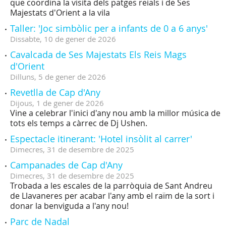
que coordina la visita dels patges reials i de Ses
Majestats d'Orient a la vila
Taller: 'Joc simbòlic per a infants de 0 a 6 anys'
Dissabte,
10
de
gener
de
2026
Cavalcada de Ses Majestats Els Reis Mags
d'Orient
Dilluns,
5
de
gener
de
2026
Revetlla de Cap d'Any
Dijous,
1
de
gener
de
2026
Vine a celebrar l'inici d'any nou amb la millor música de
tots els temps a càrrec de Dj Ushen.
Espectacle itinerant: 'Hotel insòlit al carrer'
Dimecres,
31
de
desembre
de
2025
Campanades de Cap d'Any
Dimecres,
31
de
desembre
de
2025
Trobada a les escales de la parròquia de Sant Andreu
de Llavaneres per acabar l'any amb el raïm de la sort i
donar la benviguda a l'any nou!
Parc de Nadal