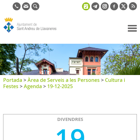
Ajuntament
de Sant
Andreu de
Llavaneres
Portada
>
Àrea de Serveis a les Persones
>
Cultura i
Festes
>
Agenda
>
19-12-2025
DIVENDRES
19