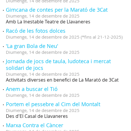
Diumenge,
14
de
desembre
de
2025
Gimcana de contes per la Marató de 3Cat
Diumenge,
14
de
desembre
de
2025
Amb La Inestable Teatre de Llavaneres
Racó de les fotos dolces
Diumenge,
14
de
desembre
de
2025
(
*fins al 21-12-2025
)
'La gran Bola de Neu'
Diumenge,
14
de
desembre
de
2025
Jornada de jocs de taula, ludoteca i mercat
solidari de jocs
Diumenge,
14
de
desembre
de
2025
Activitats diverses en benefici de La Marató de 3Cat
Anem a buscar el Tió
Diumenge,
14
de
desembre
de
2025
Portem el pessebre al Cim del Montalt
Diumenge,
14
de
desembre
de
2025
Des d'El Casal de Llavaneres
Marxa Contra el Càncer