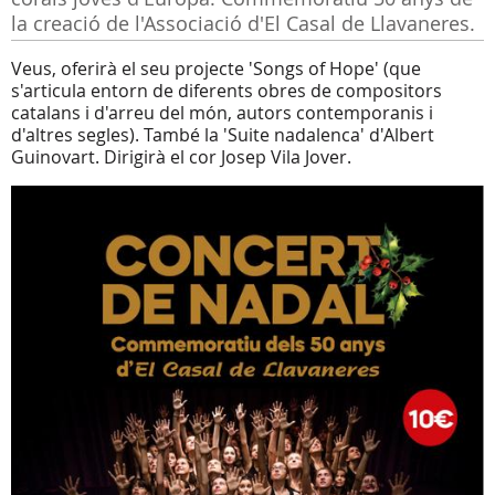
la creació de l'Associació d'El Casal de Llavaneres.
Veus, oferirà el seu projecte 'Songs of Hope' (que
s'articula entorn de diferents obres de compositors
catalans i d'arreu del món, autors contemporanis i
d'altres segles). També la 'Suite nadalenca' d'Albert
Guinovart. Dirigirà el cor Josep Vila Jover.