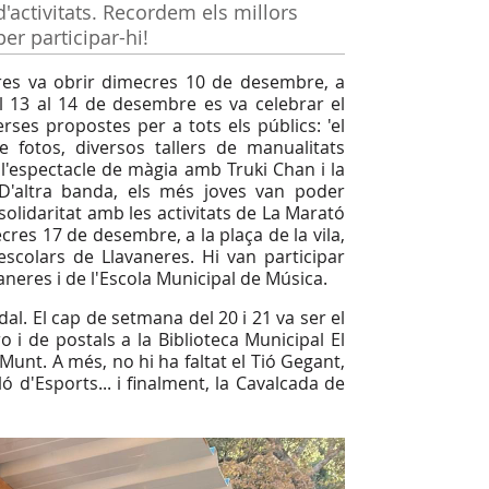
'activitats. Recordem els millors
r participar-hi!
eres va obrir dimecres 10 de desembre, a
del 13 al 14 de desembre es va celebrar el
ses propostes per a tots els públics: 'el
e fotos, diversos tallers de manualitats
, l'espectacle de màgia amb Truki Chan i la
D'altra banda, els més joves van poder
 solidaritat amb les activitats de La Marató
ecres 17 de desembre, a la plaça de la vila,
scolars de Llavaneres. Hi van participar
vaneres i de l'Escola Municipal de Música.
l. El cap de setmana del 20 i 21 va ser el
 i de postals a la Biblioteca Municipal El
 Munt. A més, no hi ha faltat el Tió Gegant,
 d'Esports... i finalment, la Cavalcada de