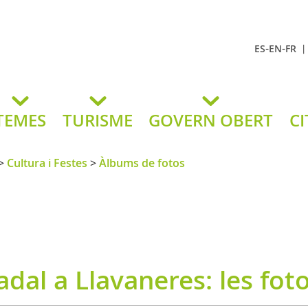
-
-
ES
EN
FR
t Andreu
lavaneres
TEMES
TURISME
GOVERN OBERT
CI
>
Cultura i Festes
>
Àlbums de fotos
dal a Llavaneres: les foto