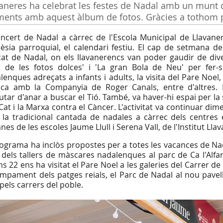
aneres ha celebrat les festes de Nadal amb un munt d
nts amb aquest àlbum de fotos. Gràcies a tothom pe
oncert de Nadal a càrrec de l'Escola Municipal de Llavan
glèsia parroquial, el calendari festiu. El cap de setmana 
at de Nadal, on els llavanerencs van poder gaudir de diver
 de les fotos dolces' i 'La gran Bola de Neu' per fer-s
lenques adreçats a infants i adults, la visita del Pare Noel
ca amb la Companyia de Roger Canals, entre d'altres. 
rutar d'anar a buscar el Tió. També, va haver-hi espai per la
Cat i la Marxa contra el Càncer. L'activitat va continuar dim
la tradicional cantada de nadales a càrrec dels centres e
es de les escoles Jaume Llull i Serena Vall, de l'Institut Lla
rograma ha inclòs propostes per a totes les vacances de Nada
 dels tallers de màscares nadalenques al parc de Ca l'Alfaro
uns 22 ens ha visitat el Pare Noel a les galeries del Carrer de
ampament dels patges reials, el Parc de Nadal al nou pavelló
 pels carrers del poble.