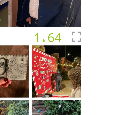
1
64
de