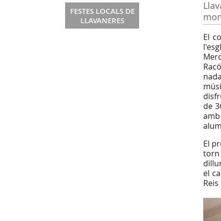
Llav
FESTES LOCALS DE
mome
LLAVANERES
El c
l'es
Merc
Racó
nada
músi
disf
de 3
amb 
alumn
El p
torn
dill
el c
Reis