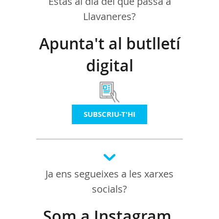
Estàs al dia del que passa a
Llavaneres?
Apunta't al butlletí
digital
SUBSCRIU-T'HI
Ja ens segueixes a les xarxes
socials?
Som a Instagram,