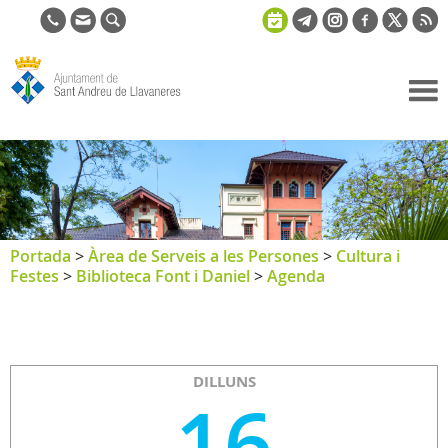
Ajuntament
de Sant
Andreu de
Llavaneres
Portada
>
Àrea de Serveis a les Persones
>
Cultura i
Festes
>
Biblioteca Font i Daniel
>
Agenda
DILLUNS
16