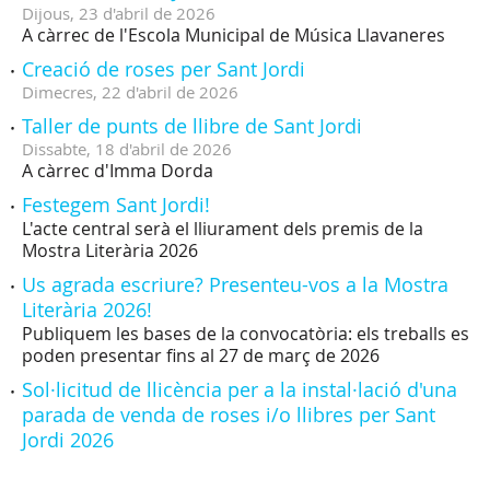
Dijous,
23
d'
abril
de
2026
A càrrec de l'Escola Municipal de Música Llavaneres
Creació de roses per Sant Jordi
Dimecres,
22
d'
abril
de
2026
Taller de punts de llibre de Sant Jordi
Dissabte,
18
d'
abril
de
2026
A càrrec d'Imma Dorda
Festegem Sant Jordi!
L'acte central serà el lliurament dels premis de la
Mostra Literària 2026
Us agrada escriure? Presenteu-vos a la Mostra
Literària 2026!
Publiquem les bases de la convocatòria: els treballs es
poden presentar fins al 27 de març de 2026
Sol·licitud de llicència per a la instal·lació d'una
parada de venda de roses i/o llibres per Sant
Jordi 2026