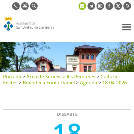
Ajuntament
de Sant
Andreu de
Llavaneres
Portada
>
Àrea de Serveis a les Persones
>
Cultura i
Festes
>
Biblioteca Font i Daniel
>
Agenda
>
18-04-2026
DISSABTE
18