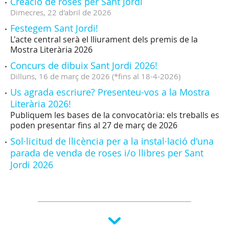
Creació de roses per Sant Jordi
Dimecres,
22
d'
abril
de
2026
Festegem Sant Jordi!
L'acte central serà el lliurament dels premis de la
Mostra Literària 2026
Concurs de dibuix Sant Jordi 2026!
Dilluns,
16
de
març
de
2026
(
*fins al 18-4-2026
)
Us agrada escriure? Presenteu-vos a la Mostra
Literària 2026!
Publiquem les bases de la convocatòria: els treballs es
poden presentar fins al 27 de març de 2026
Sol·licitud de llicència per a la instal·lació d'una
parada de venda de roses i/o llibres per Sant
Jordi 2026