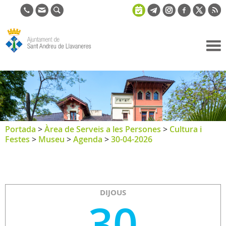
Ajuntament
de Sant
Andreu de
Llavaneres
Portada
>
Àrea de Serveis a les Persones
>
Cultura i
Festes
>
Museu
>
Agenda
>
30-04-2026
DIJOUS
30