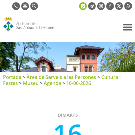
Ajuntament
de Sant
Andreu de
Llavaneres
Portada
>
Àrea de Serveis a les Persones
>
Cultura i
Festes
>
Museu
>
Agenda
>
16-06-2026
DIMARTS
16