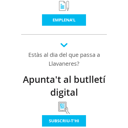
EMPLENA'L
Estàs al dia del que passa a
Llavaneres?
Apunta't al butlletí
digital
SUBSCRIU-T'HI