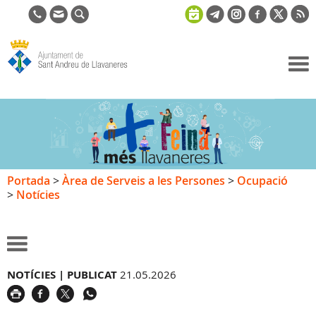
Ajuntament
de Sant
Andreu de
Llavaneres
Portada
>
Àrea de Serveis a les Persones
>
Ocupació
>
Notícies
NOTÍCIES |
PUBLICAT
21.05.2026