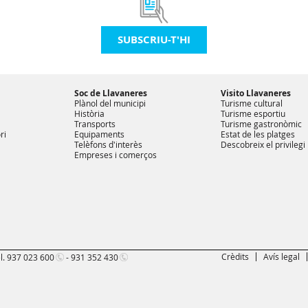
SUBSCRIU-T'HI
Soc de Llavaneres
Visito Llavaneres
Plànol del municipi
Turisme cultural
Història
Turisme esportiu
Transports
Turisme gastronòmic
ri
Equipaments
Estat de les platges
Telèfons d'interès
Descobreix el privilegi
Empreses i comerços
Crèdits
Avís legal
l.
937 023 600
-
931 352 430