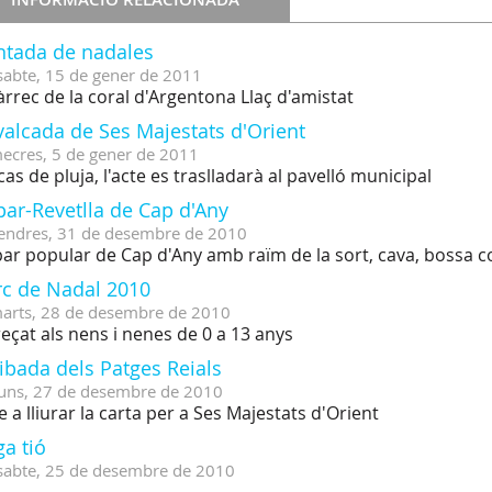
ntada de nadales
sabte,
15
de
gener
de
2011
àrrec de la coral d'Argentona Llaç d'amistat
valcada de Ses Majestats d'Orient
ecres,
5
de
gener
de
2011
cas de pluja, l'acte es traslladarà al pavelló municipal
ar-Revetlla de Cap d'Any
endres,
31
de
desembre
de
2010
ar popular de Cap d'Any amb raïm de la sort, cava, bossa coti
rc de Nadal 2010
arts,
28
de
desembre
de
2010
eçat als nens i nenes de 0 a 13 anys
ibada dels Patges Reials
uns,
27
de
desembre
de
2010
e a lliurar la carta per a Ses Majestats d'Orient
a tió
sabte,
25
de
desembre
de
2010