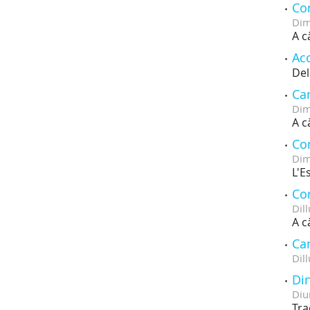
Co
Dim
A c
Aco
Del
Ca
Dim
A c
Con
Dim
L'E
Con
Dill
A c
Can
Dill
Di
Diu
Tra