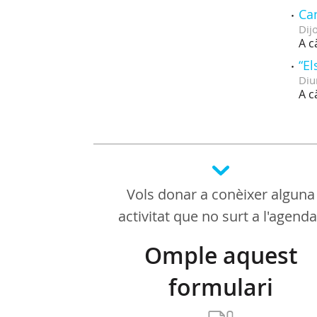
Ca
Dij
A c
“El
Diu
A c
Vols donar a conèixer alguna
activitat que no surt a l'agend
Omple aquest
formulari