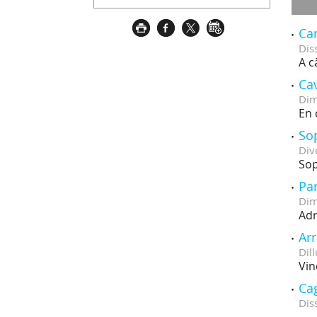
Ca
Dis
A c
Ca
Dim
En 
Sop
Div
Sop
Pa
Dim
Adr
Arr
Dill
Vin
Cag
Dis