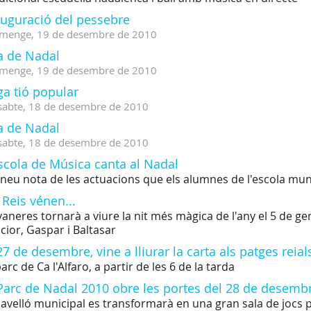
auguració del pessebre
menge,
19
de
desembre
de
2010
a de Nadal
menge,
19
de
desembre
de
2010
ga tió popular
sabte,
18
de
desembre
de
2010
a de Nadal
sabte,
18
de
desembre
de
2010
scola de Música canta al Nadal
neu nota de les actuacions que els alumnes de l'escola mun
 Reis vénen...
vaneres tornarà a viure la nit més màgica de l'any el 5 de ge
cior, Gaspar i Baltasar
27 de desembre, vine a lliurar la carta als patges reials
parc de Ca l'Alfaro, a partir de les 6 de la tarda
Parc de Nadal 2010 obre les portes del 28 de desembr
pavelló municipal es transformarà en una gran sala de jocs p