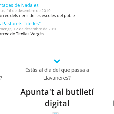
ntades de Nadales
ous,
16
de
desembre
de
2010
àrrec dels nens de les escoles del poble
s Pastorets Titelles"
menge,
12
de
desembre
de
2010
àrrec de Titelles Vergés
Estàs al dia del que passa a
a?
Llavaneres?
Apunta't al butlletí
digital