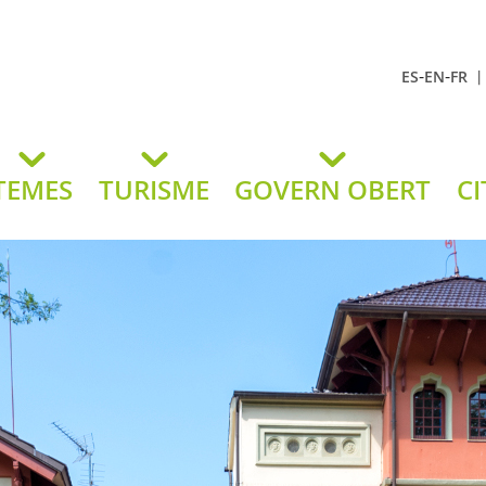
-
-
ES
EN
FR
t Andreu
lavaneres
TEMES
TURISME
GOVERN OBERT
CI