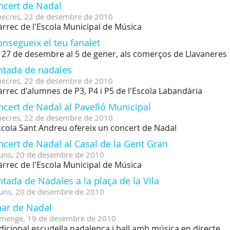
ncert de Nadal
ecres,
22
de
desembre
de
2010
àrrec de l'Escola Municipal de Música
nsegueix el teu fanalet
 27 de desembre al 5 de gener, als comerços de Llavaneres
ntada de nadales
ecres,
22
de
desembre
de
2010
àrrec d'alumnes de P3, P4 i P5 de l'Escola Labandària
cert de Nadal al Pavelló Municipal
ecres,
22
de
desembre
de
2010
scola Sant Andreu ofereix un concert de Nadal
cert de Nadal al Casal de la Gent Gran
uns,
20
de
desembre
de
2010
àrrec de l'Escola Municipal de Música
tada de Nadales a la plaça de la Vila
uns,
20
de
desembre
de
2010
nar de Nadal
menge,
19
de
desembre
de
2010
dicional escudella nadalenca i ball amb música en directe