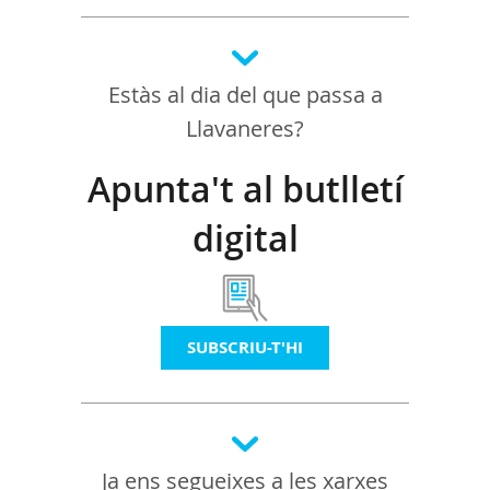
Estàs al dia del que passa a
Llavaneres?
Apunta't al butlletí
digital
SUBSCRIU-T'HI
Ja ens segueixes a les xarxes