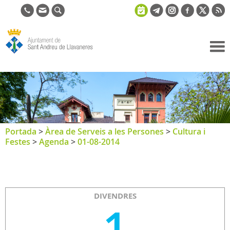
Ajuntament
de Sant
Andreu de
Llavaneres
Portada
>
Àrea de Serveis a les Persones
>
Cultura i
Festes
>
Agenda
>
01-08-2014
DIVENDRES
1