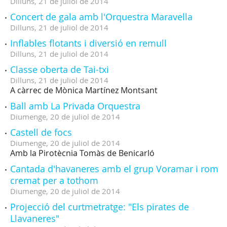
Dilluns,
21
de
juliol
de
2014
Concert de gala amb l'Orquestra Maravella
Dilluns,
21
de
juliol
de
2014
Inflables flotants i diversió en remull
Dilluns,
21
de
juliol
de
2014
Classe oberta de Tai-txi
Dilluns,
21
de
juliol
de
2014
A càrrec de Mònica Martínez Montsant
Ball amb La Privada Orquestra
Diumenge,
20
de
juliol
de
2014
Castell de focs
Diumenge,
20
de
juliol
de
2014
Amb la Pirotècnia Tomàs de Benicarló
Cantada d'havaneres amb el grup Voramar i rom
cremat per a tothom
Diumenge,
20
de
juliol
de
2014
Projecció del curtmetratge: "Els pirates de
Llavaneres"