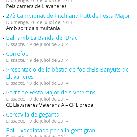
Diumenge,
20
de
juliol
de
2014
Pels carrers de Llavaneres
27è Campionat de Pitch and Putt de Festa Major
Diumenge,
20
de
juliol
de
2014
Amb sortida simultània
Ball amb La Banda del Drac
Dissabte,
19
de
juliol
de
2014
Correfoc
Dissabte,
19
de
juliol
de
2014
Presentació de la bèstia de foc d'Els Banyuts de
Llavaneres
Dissabte,
19
de
juliol
de
2014
Partit de Festa Major dels Veterans
Dissabte,
19
de
juliol
de
2014
CE Llavaneres Veterans A – CF Lloreda
Cercavila de gegants
Dissabte,
19
de
juliol
de
2014
Ball i xocolatada per a la gent gran
Dissabte,
19
de
juliol
de
2014