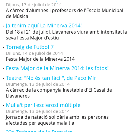
Dijous,
17
de
juliol
de
2014
A càrrec d'alumnes i professors de l'Escola Municipal
de Música
Ja tenim aquí La Minerva 2014!
Del 18 al 21 de juliol, Llavaneres viurà amb intensitat la
seva Festa Major d'estiu
Torneig de Futbol 7
Dilluns,
14
de
juliol
de
2014
Festa Major de la Minerva 2014
Festa Major de la Minerva 2014: les fotos!
Teatre: "No és tan fàcil", de Paco Mir
Diumenge,
13
de
juliol
de
2014
A càrrec de la companyia Inestable d'El Casal de
Llavaneres
Mulla't per l'esclerosi múltiple
Diumenge,
13
de
juliol
de
2014
Jornada de natació solidària amb les persones
afectades per aquesta malaltia