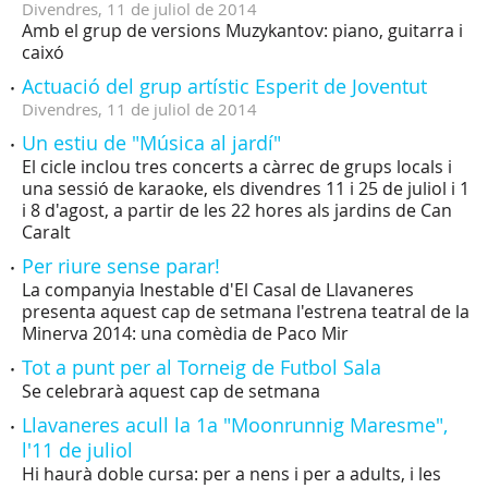
Divendres,
11
de
juliol
de
2014
Amb el grup de versions Muzykantov: piano, guitarra i
caixó
Actuació del grup artístic Esperit de Joventut
Divendres,
11
de
juliol
de
2014
Un estiu de "Música al jardí"
El cicle inclou tres concerts a càrrec de grups locals i
una sessió de karaoke, els divendres 11 i 25 de juliol i 1
i 8 d'agost, a partir de les 22 hores als jardins de Can
Caralt
Per riure sense parar!
La companyia Inestable d'El Casal de Llavaneres
presenta aquest cap de setmana l'estrena teatral de la
Minerva 2014: una comèdia de Paco Mir
Tot a punt per al Torneig de Futbol Sala
Se celebrarà aquest cap de setmana
Llavaneres acull la 1a "Moonrunnig Maresme",
l'11 de juliol
Hi haurà doble cursa: per a nens i per a adults, i les