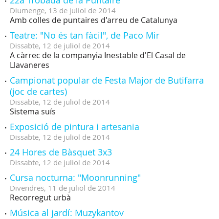
22a Trobada de la Puntaire
Diumenge,
13
de
juliol
de
2014
Amb colles de puntaires d'arreu de Catalunya
Teatre: "No és tan fàcil", de Paco Mir
Dissabte,
12
de
juliol
de
2014
A càrrec de la companyia Inestable d'El Casal de
Llavaneres
Campionat popular de Festa Major de Butifarra
(joc de cartes)
Dissabte,
12
de
juliol
de
2014
Sistema suís
Exposició de pintura i artesania
Dissabte,
12
de
juliol
de
2014
24 Hores de Bàsquet 3x3
Dissabte,
12
de
juliol
de
2014
Cursa nocturna: "Moonrunning"
Divendres,
11
de
juliol
de
2014
Recorregut urbà
Música al jardí: Muzykantov