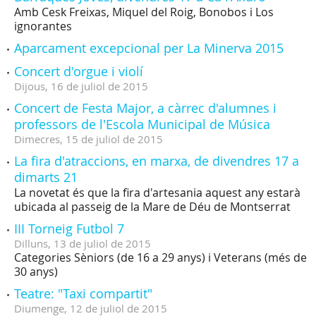
Amb Cesk Freixas, Miquel del Roig, Bonobos i Los
ignorantes
Aparcament excepcional per La Minerva 2015
Concert d'orgue i violí
Dijous,
16
de
juliol
de
2015
Concert de Festa Major, a càrrec d'alumnes i
professors de l'Escola Municipal de Música
Dimecres,
15
de
juliol
de
2015
La fira d'atraccions, en marxa, de divendres 17 a
dimarts 21
La novetat és que la fira d'artesania aquest any estarà
ubicada al passeig de la Mare de Déu de Montserrat
III Torneig Futbol 7
Dilluns,
13
de
juliol
de
2015
Categories Sèniors (de 16 a 29 anys) i Veterans (més de
30 anys)
Teatre: "Taxi compartit"
Diumenge,
12
de
juliol
de
2015