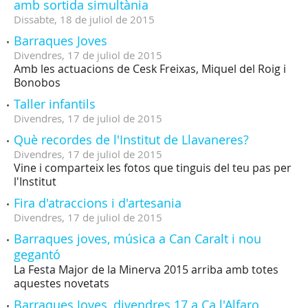
amb sortida simultània
Dissabte,
18
de
juliol
de
2015
Barraques Joves
Divendres,
17
de
juliol
de
2015
Amb les actuacions de Cesk Freixas, Miquel del Roig i
Bonobos
Taller infantils
Divendres,
17
de
juliol
de
2015
Què recordes de l'Institut de Llavaneres?
Divendres,
17
de
juliol
de
2015
Vine i comparteix les fotos que tinguis del teu pas per
l'Institut
Fira d'atraccions i d'artesania
Divendres,
17
de
juliol
de
2015
Barraques joves, música a Can Caralt i nou
gegantó
La Festa Major de la Minerva 2015 arriba amb totes
aquestes novetats
Barraques Joves, divendres 17 a Ca l'Alfaro