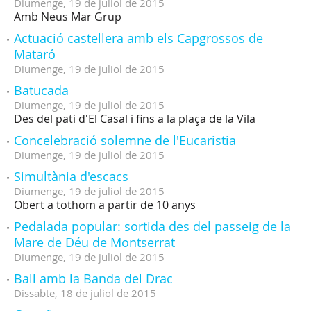
Diumenge,
19
de
juliol
de
2015
Amb Neus Mar Grup
Actuació castellera amb els Capgrossos de
Mataró
Diumenge,
19
de
juliol
de
2015
Batucada
Diumenge,
19
de
juliol
de
2015
Des del pati d'El Casal i fins a la plaça de la Vila
Concelebració solemne de l'Eucaristia
Diumenge,
19
de
juliol
de
2015
Simultània d'escacs
Diumenge,
19
de
juliol
de
2015
Obert a tothom a partir de 10 anys
Pedalada popular: sortida des del passeig de la
Mare de Déu de Montserrat
Diumenge,
19
de
juliol
de
2015
Ball amb la Banda del Drac
Dissabte,
18
de
juliol
de
2015