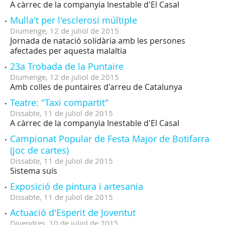
A càrrec de la companyia Inestable d'El Casal
Mulla't per l'esclerosi múltiple
Diumenge,
12
de
juliol
de
2015
Jornada de natació solidària amb les persones
afectades per aquesta malaltia
23a Trobada de la Puntaire
Diumenge,
12
de
juliol
de
2015
Amb colles de puntaires d'arreu de Catalunya
Teatre: "Taxi compartit"
Dissabte,
11
de
juliol
de
2015
A càrrec de la companyia Inestable d'El Casal
Campionat Popular de Festa Major de Botifarra
(joc de cartes)
Dissabte,
11
de
juliol
de
2015
Sistema suís
Exposició de pintura i artesania
Dissabte,
11
de
juliol
de
2015
Actuació d'Esperit de Joventut
Divendres,
10
de
juliol
de
2015