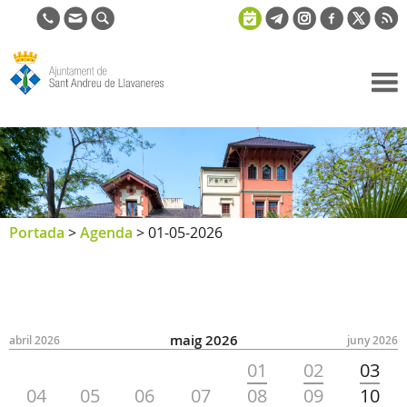
Ajuntament
de Sant
Andreu de
Llavaneres
Portada
>
Agenda
>
01-05-2026
maig 2026
abril 2026
juny 2026
01
02
03
04
05
06
07
08
09
10