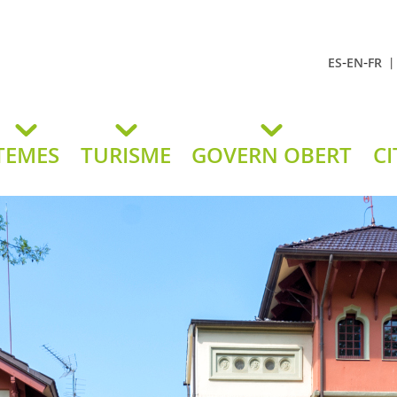
-
-
ES
EN
FR
t Andreu
lavaneres
TEMES
TURISME
GOVERN OBERT
CI