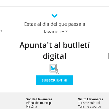
Estàs al dia del que passa a
a?
Llavaneres?
Apunta't al butlletí
digital
SUBSCRIU-T'HI
Soc de Llavaneres
Visito Llavaneres
Plànol del municipi
Turisme cultural
Història
Turisme esportiu