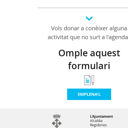
Vols donar a conèixer alguna
activitat que no surt a l'agend
Omple aquest
formulari
EMPLENA'L
L'Ajuntament
Alcaldia
Regidories