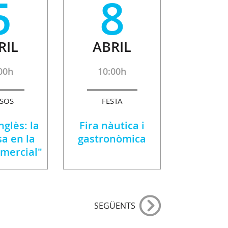
5
8
RIL
ABRIL
00h
10:00h
SOS
FESTA
nglès: la
Fira nàutica i
a en la
gastronòmica
omercial"
SEGÜENTS