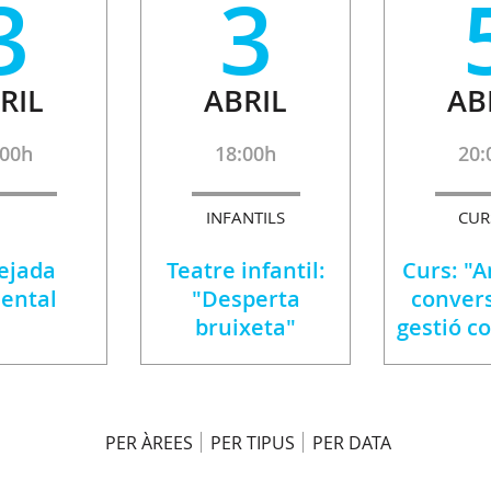
3
3
RIL
ABRIL
AB
:00h
18:00h
20:
INFANTILS
CUR
ejada
Teatre infantil:
Curs: "A
ental
"Desperta
convers
bruixeta"
gestió c
PER ÀREES
PER TIPUS
PER DATA