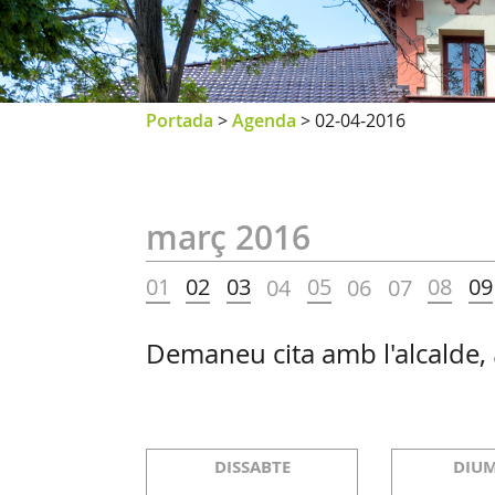
Portada
>
Agenda
>
02-04-2016
març 2016
01
02
03
05
08
09
04
06
07
Demaneu cita amb l'alcalde,
DISSABTE
DIU