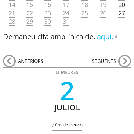
14
15
16
17
18
19
20
21
22
23
24
25
26
27
28
29
30
31
Demaneu cita amb l'alcalde,
aquí.
ANTERIORS
SEGÜENTS
DIMECRES
2
JULIOL
(
*fins al 5-9-2025
)