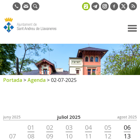
Ajuntament
de Sant
Andreu de
Llavaneres
Portada
>
Agenda
>
02-07-2025
juliol 2025
juny 2025
agost 2025
01
02
03
04
05
06
07
08
09
10
11
12
13