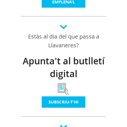
EMPLENA'L
Estàs al dia del que passa a
Llavaneres?
Apunta't al butlletí
digital
SUBSCRIU-T'HI