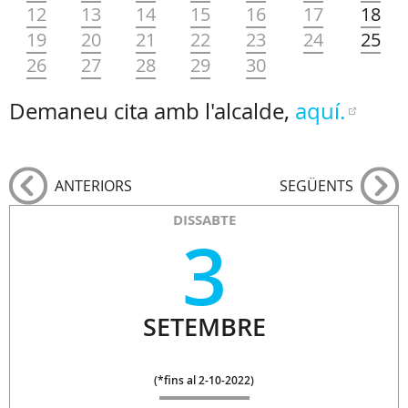
12
13
14
15
16
17
18
19
20
21
22
23
24
25
26
27
28
29
30
Demaneu cita amb l'alcalde,
aquí.
ANTERIORS
SEGÜENTS
DISSABTE
3
SETEMBRE
(
*fins al 2-10-2022
)