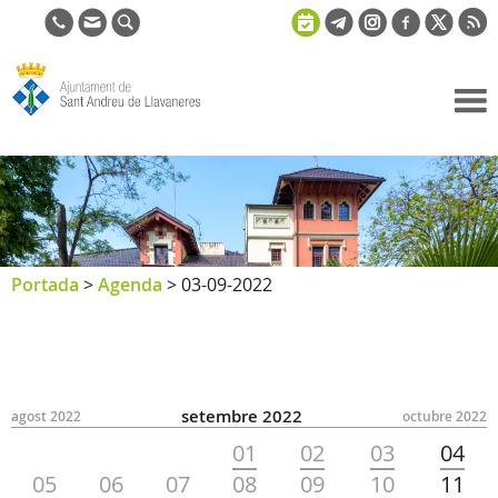
Ajuntament
de Sant
Andreu de
Llavaneres
Portada
>
Agenda
>
03-09-2022
setembre 2022
agost 2022
octubre 2022
01
02
03
04
05
06
07
08
09
10
11