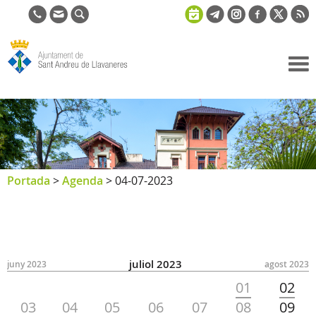
Ajuntament
de Sant
Andreu de
Llavaneres
Portada
>
Agenda
>
04-07-2023
juliol 2023
juny 2023
agost 2023
01
02
03
04
05
06
07
08
09