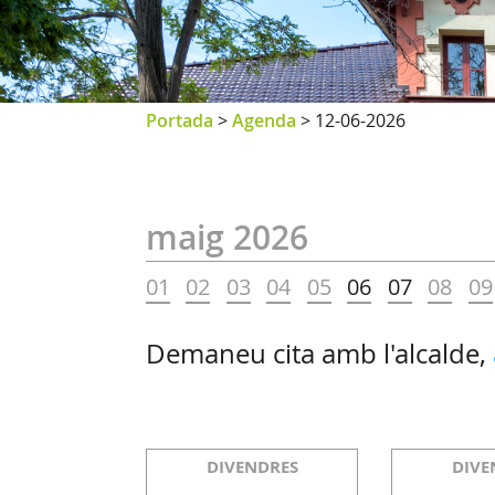
Portada
>
Agenda
>
12-06-2026
maig 2026
01
02
03
04
05
06
07
08
09
Demaneu cita amb l'alcalde,
DIVENDRES
DIVE