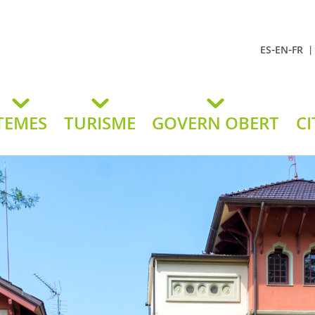
-
-
ES
EN
FR
t Andreu
lavaneres
TEMES
TURISME
GOVERN OBERT
CI