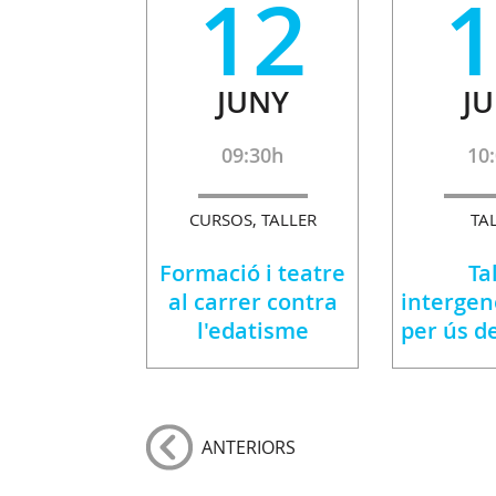
12
JUNY
J
09:30h
10
CURSOS, TALLER
TA
Formació i teatre
Ta
al carrer contra
intergen
l'edatisme
per ús d
ANTERIORS