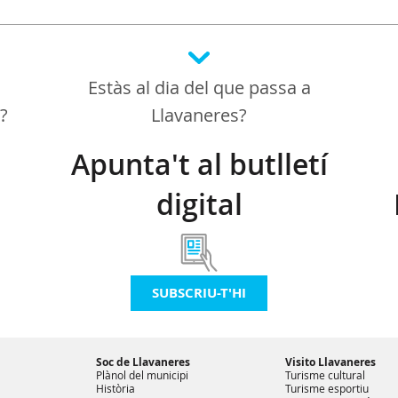
Estàs al dia del que passa a
a?
Llavaneres?
Apunta't al butlletí
digital
SUBSCRIU-T'HI
Soc de Llavaneres
Visito Llavaneres
Plànol del municipi
Turisme cultural
Història
Turisme esportiu