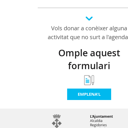
Vols donar a conèixer alguna
activitat que no surt a l'agend
Omple aquest
formulari
EMPLENA'L
L'Ajuntament
Alcaldia
Regidories