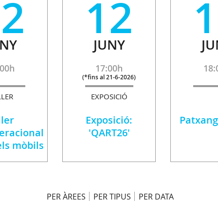
12
12
1
UNY
JUNY
JU
:00h
17:00h
18:
(
*fins al 21-6-2026
)
LLER
EXPOSICIÓ
ller
Exposició:
Patxang
eracional
'QART26'
els mòbils
PER ÀREES
PER TIPUS
PER DATA