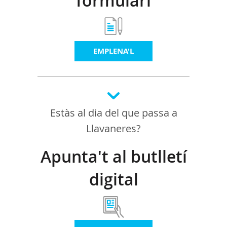
formulari
EMPLENA'L
Estàs al dia del que passa a
Llavaneres?
Apunta't al butlletí
digital