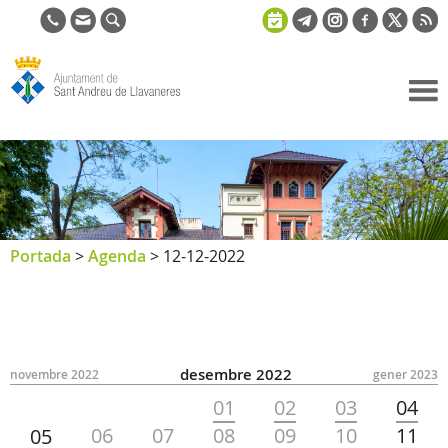
Ajuntament
de Sant
Andreu de
Llavaneres
Portada
>
Agenda
>
12-12-2022
desembre 2022
novembre 2022
gener 2023
01
02
03
04
06
07
08
09
10
11
05