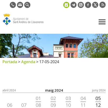
Ajuntament
de Sant
Andreu de
Llavaneres
Portada
>
Agenda
>
17-05-2024
maig 2024
abril 2024
juny 2024
01
02
03
04
05
06
07
08
09
10
11
12