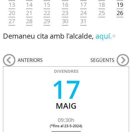
13
14
15
16
17
18
19
20
21
22
23
24
25
26
27
28
29
30
31
Demaneu cita amb l'alcalde,
aquí.
ANTERIORS
SEGÜENTS
DIVENDRES
17
MAIG
09:30h
(
*fins al 23-5-2024
)