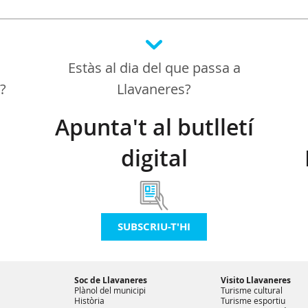
Estàs al dia del que passa a
a?
Llavaneres?
Apunta't al butlletí
digital
SUBSCRIU-T'HI
Soc de Llavaneres
Visito Llavaneres
Plànol del municipi
Turisme cultural
Història
Turisme esportiu