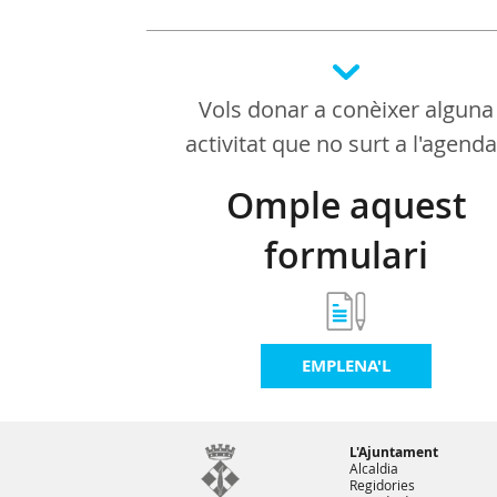
Vols donar a conèixer alguna
activitat que no surt a l'agend
Omple aquest
formulari
EMPLENA'L
L'Ajuntament
Alcaldia
Regidories