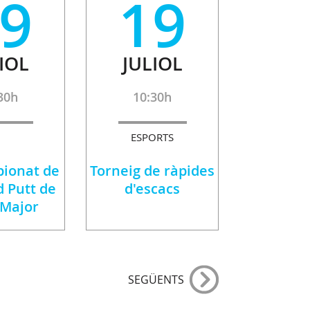
9
19
IOL
JULIOL
30h
10:30h
ESPORTS
ionat de
Torneig de ràpides
d Putt de
d'escacs
 Major
SEGÜENTS