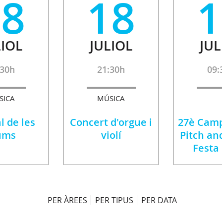
18
18
1
LIOL
JULIOL
JUL
:30h
21:30h
09:
SICA
MÚSICA
l de les
Concert d'orgue i
27è Camp
ums
violí
Pitch an
Festa
PER ÀREES
PER TIPUS
PER DATA