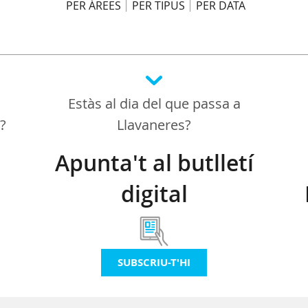
PER ÀREES
PER TIPUS
PER DATA
Estàs al dia del que passa a
a?
Llavaneres?
Apunta't al butlletí
digital
SUBSCRIU-T'HI