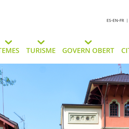
-
-
ES
EN
FR
t Andreu
lavaneres
TEMES
TURISME
GOVERN OBERT
CI