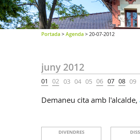
Portada
>
Agenda
>
20-07-2012
juny 2012
01
02
06
07
08
03
04
05
09
Demaneu cita amb l'alcalde,
DIVENDRES
DIS