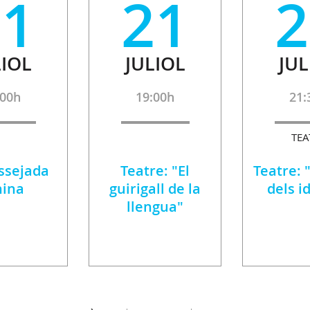
21
21
2
LIOL
JULIOL
JUL
:00h
19:00h
21:
TEA
ssejada
Teatre: "El
Teatre: 
nina
guirigall de la
dels i
llengua"