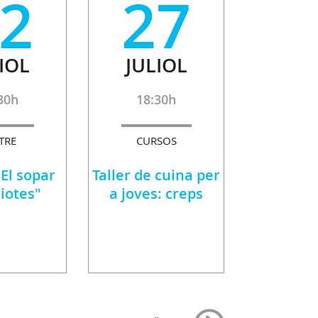
2
27
IOL
JULIOL
30h
18:30h
TRE
CURSOS
"El sopar
Taller de cuina per
diotes"
a joves: creps