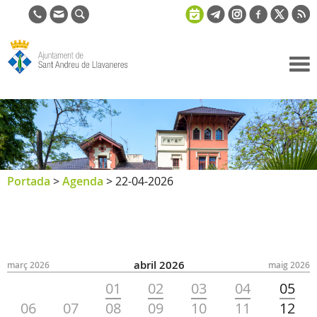
Ajuntament
de Sant
Andreu de
Llavaneres
Portada
>
Agenda
>
22-04-2026
abril 2026
març 2026
maig 2026
01
02
03
04
05
06
07
08
09
10
11
12