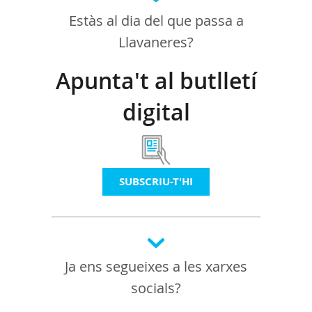
Estàs al dia del que passa a
Llavaneres?
Apunta't al butlletí
digital
SUBSCRIU-T'HI
Ja ens segueixes a les xarxes
socials?