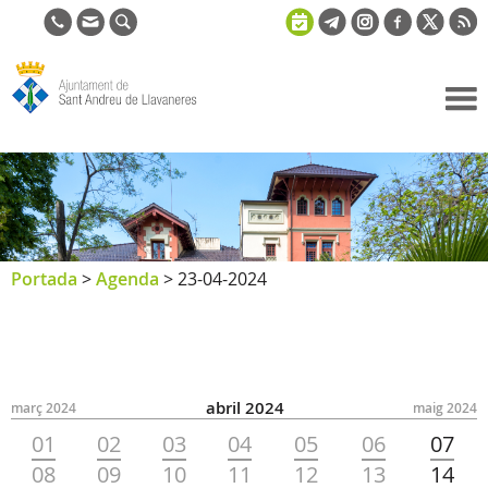
Ajuntament
de Sant
Andreu de
Llavaneres
Portada
>
Agenda
>
23-04-2024
abril 2024
març 2024
maig 2024
01
02
03
04
05
06
07
08
09
10
11
12
13
14