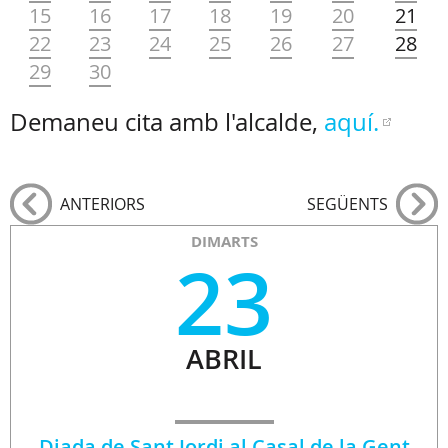
15
16
17
18
19
20
21
22
23
24
25
26
27
28
29
30
Demaneu cita amb l'alcalde,
aquí.
ANTERIORS
SEGÜENTS
DIMARTS
23
ABRIL
Diada de Sant Jordi al Casal de la Gent