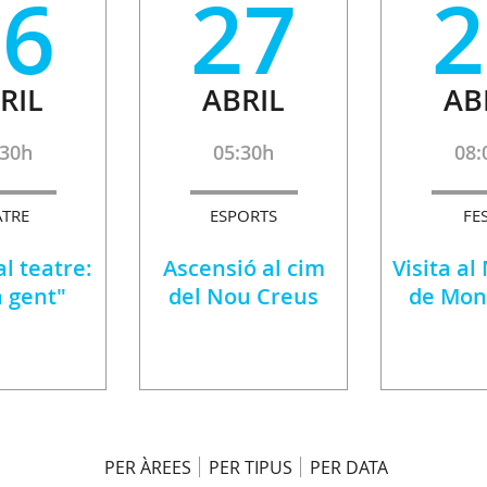
26
27
2
RIL
ABRIL
AB
:30h
05:30h
08:
ATRE
ESPORTS
FE
al teatre:
Ascensió al cim
Visita al
 gent"
del Nou Creus
de Mon
PER ÀREES
PER TIPUS
PER DATA