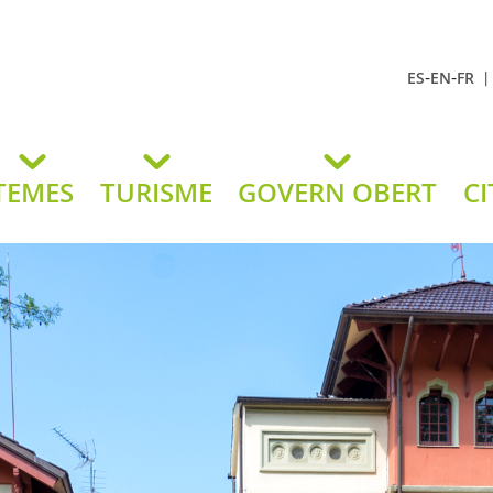
-
-
ES
EN
FR
t Andreu
lavaneres
TEMES
TURISME
GOVERN OBERT
CI