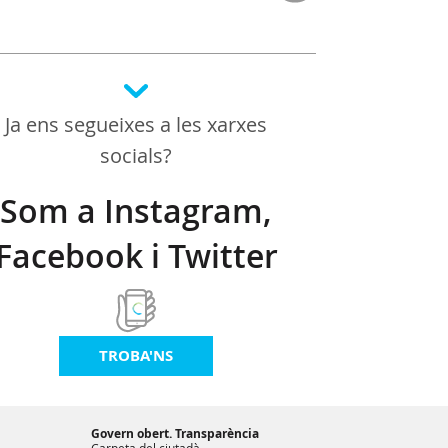
Ja ens segueixes a les xarxes
socials?
Som a Instagram,
Facebook i Twitter
TROBA'NS
Govern obert. Transparència