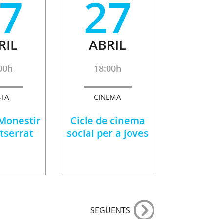
7
27
RIL
ABRIL
00h
18:00h
STA
CINEMA
 Monestir
Cicle de cinema
tserrat
social per a joves
SEGÜENTS