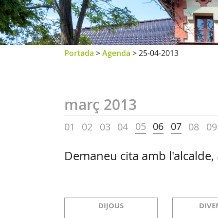
Portada
>
Agenda
>
25-04-2013
març 2013
05
06
07
01
02
03
04
08
09
Demaneu cita amb l'alcalde,
DIJOUS
DIVE