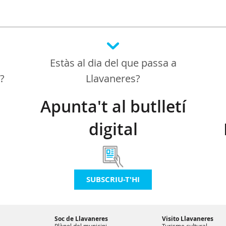
Estàs al dia del que passa a
a?
Llavaneres?
Apunta't al butlletí
digital
SUBSCRIU-T'HI
Soc de Llavaneres
Visito Llavaneres