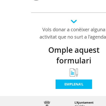
Vols donar a conèixer alguna
activitat que no surt a l'agend
Omple aquest
formulari
EMPLENA'L
L'Ajuntament