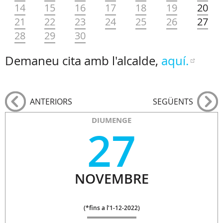
14
15
16
17
18
19
20
21
22
23
24
25
26
27
28
29
30
Demaneu cita amb l'alcalde,
aquí.
ANTERIORS
SEGÜENTS
DIUMENGE
27
NOVEMBRE
(
*fins a l'1-12-2022
)