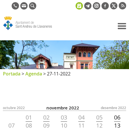
Ajuntament
de Sant
Andreu de
Llavaneres
Portada
>
Agenda
>
27-11-2022
novembre 2022
octubre 2022
desembre 2022
01
02
03
04
05
06
07
08
09
10
11
12
13