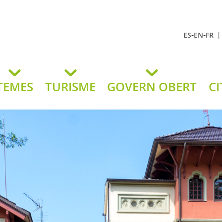
-
-
ES
EN
FR
t Andreu
lavaneres
TEMES
TURISME
GOVERN OBERT
CI