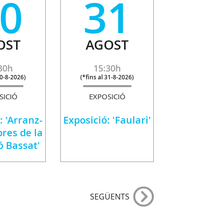
0
31
OST
AGOST
30h
15:30h
30-8-2026
)
(
*fins al 31-8-2026
)
SICIÓ
EXPOSICIÓ
: 'Arranz-
Exposició: 'Faulari'
res de la
ó Bassat'
SEGÜENTS