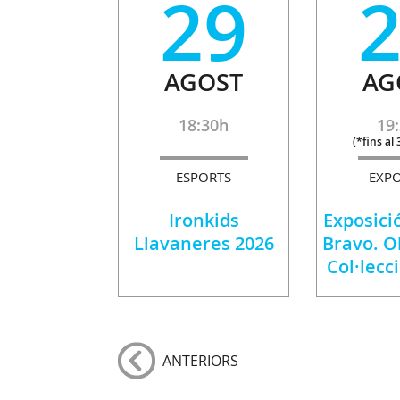
29
AGOST
AG
18:30h
19
(
*fins al
ESPORTS
EXPO
Ironkids
Exposició
Llavaneres 2026
Bravo. O
Col·lecc
ANTERIORS