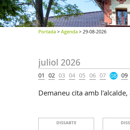
Portada
>
Agenda
>
29-08-2026
juliol 2026
01
02
03
04
05
06
07
09
08
Demaneu cita amb l'alcalde,
DISSABTE
DIS