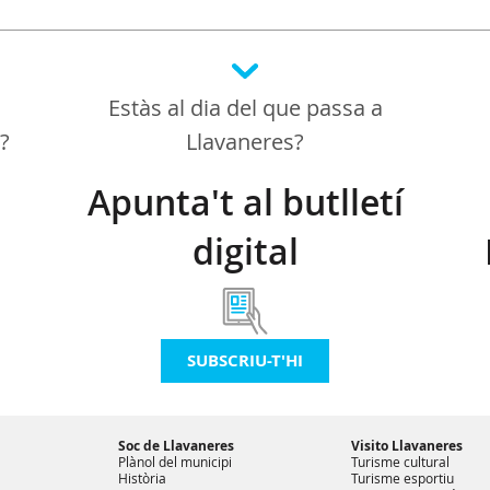
Estàs al dia del que passa a
a?
Llavaneres?
Apunta't al butlletí
digital
SUBSCRIU-T'HI
Soc de Llavaneres
Visito Llavaneres
Plànol del municipi
Turisme cultural
Història
Turisme esportiu