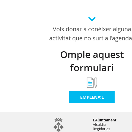
Vols donar a conèixer alguna
activitat que no surt a l'agend
Omple aquest
formulari
EMPLENA'L
L'Ajuntament
Alcaldia
Regidories