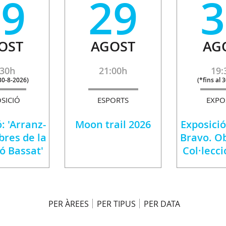
29
29
3
OST
AGOST
AG
:30h
21:00h
19:
 30-8-2026
)
(
*fins al 
SICIÓ
ESPORTS
EXPO
: 'Arranz-
Moon trail 2026
Exposició
bres de la
Bravo. Ob
ió Bassat'
Col·lecci
PER ÀREES
PER TIPUS
PER DATA