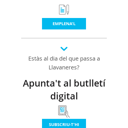
EMPLENA'L
Estàs al dia del que passa a
Llavaneres?
Apunta't al butlletí
digital
SUBSCRIU-T'HI