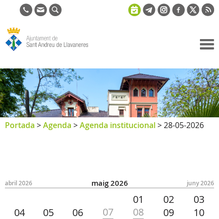
Ajuntament
de Sant
Andreu de
Llavaneres
Portada
>
Agenda
>
Agenda institucional
>
28-05-2026
maig 2026
abril 2026
juny 2026
01
02
03
07
08
04
05
06
09
10