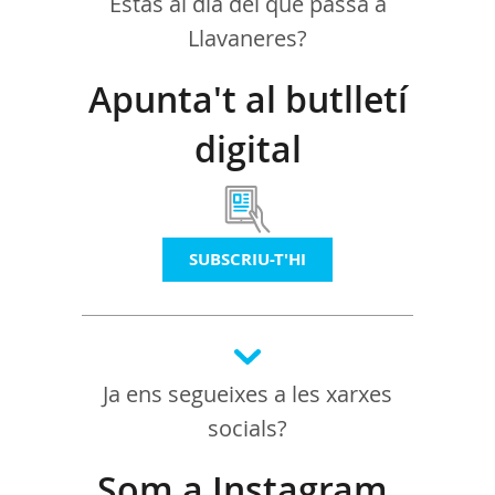
Estàs al dia del que passa a
Llavaneres?
Apunta't al butlletí
digital
SUBSCRIU-T'HI
Ja ens segueixes a les xarxes
socials?
Som a Instagram,