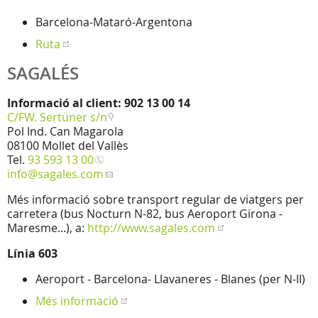
Barcelona-Mataró-Argentona
Ruta
SAGALÉS
Informació al client: 902 13 00 14
C/FW. Sertüner s/n
Pol Ind. Can Magarola
08100 Mollet del Vallès
Tel.
93 593 13 00
info
@sagales.com
Més informació sobre transport regular de viatgers per
carretera (bus Nocturn N-82, bus Aeroport Girona -
Maresme...), a:
http://www.sagales.com
Línia 603
Aeroport - Barcelona- Llavaneres - Blanes (per N-II)
Més informació