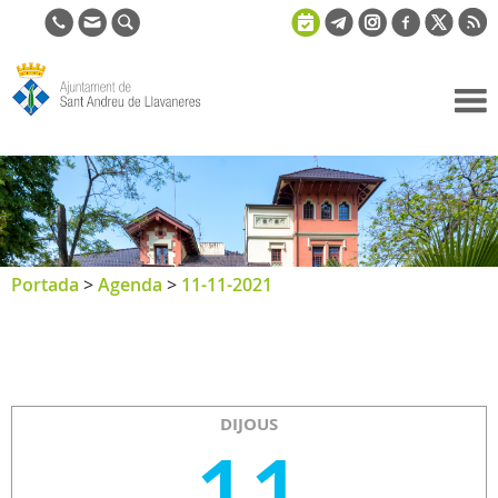
Ajuntament
de Sant
Andreu de
Llavaneres
Portada
>
Agenda
>
11-11-2021
DIJOUS
11