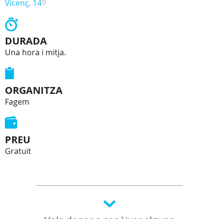
Vicenç, 14
DURADA
Una hora i mitja.
ORGANITZA
Fagem
PREU
Gratuït