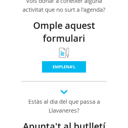
Vols donar a conèixer alguna
activitat que no surt a l'agenda?
Omple aquest
formulari
EMPLENA'L
Estàs al dia del que passa a
Llavaneres?
Apunta't al butlletí