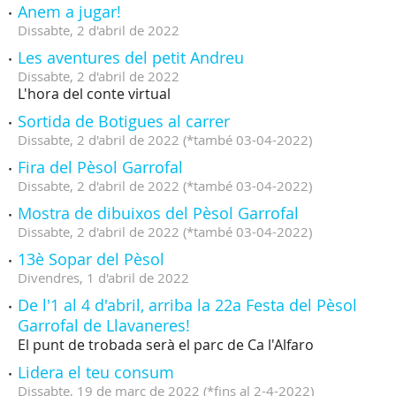
Anem a jugar!
Dissabte,
2
d'
abril
de
2022
Les aventures del petit Andreu
Dissabte,
2
d'
abril
de
2022
L'hora del conte virtual
Sortida de Botigues al carrer
Dissabte,
2
d'
abril
de
2022
(
*també 03-04-2022
)
Fira del Pèsol Garrofal
Dissabte,
2
d'
abril
de
2022
(
*també 03-04-2022
)
Mostra de dibuixos del Pèsol Garrofal
Dissabte,
2
d'
abril
de
2022
(
*també 03-04-2022
)
13è Sopar del Pèsol
Divendres,
1
d'
abril
de
2022
De l'1 al 4 d'abril, arriba la 22a Festa del Pèsol
Garrofal de Llavaneres!
El punt de trobada serà el parc de Ca l'Alfaro
Lidera el teu consum
Dissabte,
19
de
març
de
2022
(
*fins al 2-4-2022
)