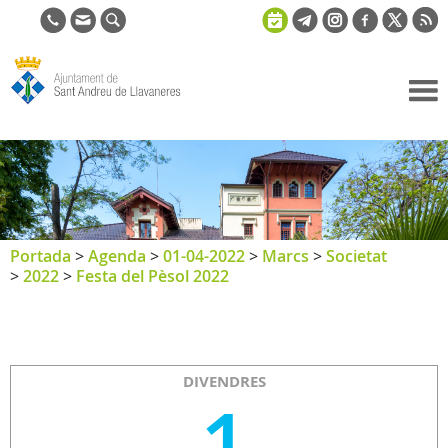
Ajuntament
de Sant
Andreu de
Llavaneres
Portada
>
Agenda
>
01-04-2022
>
Marcs
>
Societat
>
2022
>
Festa del Pèsol 2022
DIVENDRES
1