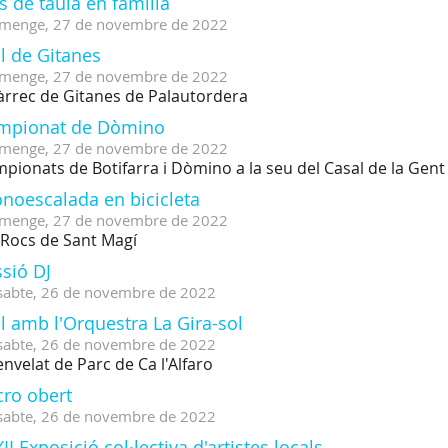
s de taula en família
menge,
27
de
novembre
de
2022
l de Gitanes
menge,
27
de
novembre
de
2022
àrrec de Gitanes de Palautordera
mpionat de Dòmino
menge,
27
de
novembre
de
2022
pionats de Botifarra i Dòmino a la seu del Casal de la Gen
onoescalada en bicicleta
menge,
27
de
novembre
de
2022
 Rocs de Sant Magí
sió DJ
sabte,
26
de
novembre
de
2022
l amb l'Orquestra La Gira-sol
sabte,
26
de
novembre
de
2022
'envelat de Parc de Ca l'Alfaro
cro obert
sabte,
26
de
novembre
de
2022
II Exposició col·lectiva d'artistes locals