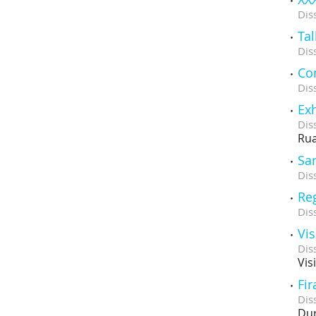
Dis
Tal
Dis
Com
Dis
Exh
Dis
Rua
Sa
Dis
Re
Dis
Vi
Dis
Vis
Fir
Dis
Dur