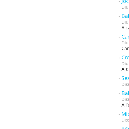
Joc
Diu
Bal
Diu
A c
Ca
Diu
Cam
Cr
Diu
Als
Ses
Dis
Bal
Dis
A l
Mi
Dis
XXX