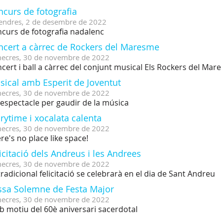
curs de fotografia
endres,
2
de
desembre
de
2022
curs de fotografia nadalenc
ncert a càrrec de Rockers del Maresme
ecres,
30
de
novembre
de
2022
cert i ball a càrrec del conjunt musical Els Rockers del Ma
sical amb Esperit de Joventut
ecres,
30
de
novembre
de
2022
espectacle per gaudir de la música
rytime i xocalata calenta
ecres,
30
de
novembre
de
2022
re's no place like space!
icitació dels Andreus i les Andrees
ecres,
30
de
novembre
de
2022
tradicional felicitació se celebrarà en el dia de Sant Andreu
ssa Solemne de Festa Major
ecres,
30
de
novembre
de
2022
 motiu del 60è aniversari sacerdotal