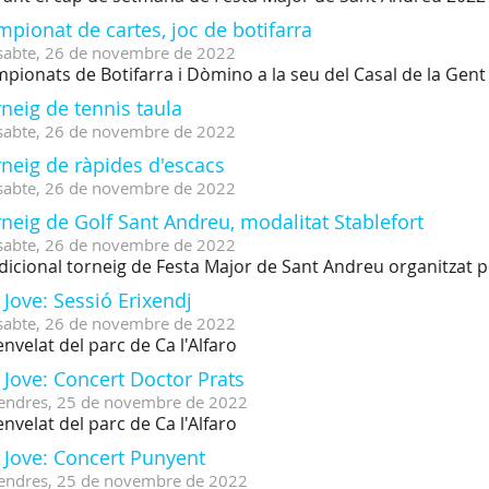
pionat de cartes, joc de botifarra
sabte,
26
de
novembre
de
2022
pionats de Botifarra i Dòmino a la seu del Casal de la Gen
neig de tennis taula
sabte,
26
de
novembre
de
2022
neig de ràpides d'escacs
sabte,
26
de
novembre
de
2022
neig de Golf Sant Andreu, modalitat Stablefort
sabte,
26
de
novembre
de
2022
dicional torneig de Festa Major de Sant Andreu organitzat p
 Jove: Sessió Erixendj
sabte,
26
de
novembre
de
2022
'envelat del parc de Ca l'Alfaro
 Jove: Concert Doctor Prats
endres,
25
de
novembre
de
2022
'envelat del parc de Ca l'Alfaro
 Jove: Concert Punyent
endres,
25
de
novembre
de
2022