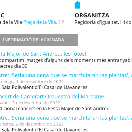
OC
ORGANITZA
 de la Vila
Plaça de la Vila, 1
Regidoria d'Igualtat. Hi co
INFORMACIÓ RELACIONADA
ta Major de Sant Andreu: les fotos!
compartim imatges d'alguns dels moments més entranyable
ecres dia 30
tre: 'Sería una pena que se marchitaran las plantas',
menge,
4
de
desembre
de
2022
a Sala Polivalent d'El Casal de Llavaneres
ncert de Camerart Orquestra del Maresme
sabte,
3
de
desembre
de
2022
dicional concert en la Festa Major de Sant Andreu
tre: 'Seria una pena que se marchitaran las plantas',
endres,
2
de
desembre
de
2022
a Sala Polivalent d'El Casal de Llavaneres