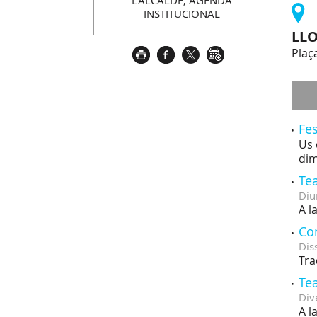
L'ALCALDE, AGENDA
INSTITUCIONAL
LL
Plaça
Fes
Us 
dim
Tea
Diu
A l
Co
Dis
Tra
Tea
Div
A l