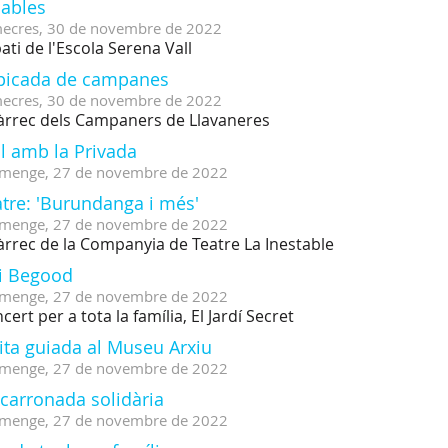
lables
ecres,
30
de
novembre
de
2022
pati de l'Escola Serena Vall
picada de campanes
ecres,
30
de
novembre
de
2022
àrrec dels Campaners de Llavaneres
l amb la Privada
menge,
27
de
novembre
de
2022
tre: 'Burundanga i més'
menge,
27
de
novembre
de
2022
àrrec de la Companyia de Teatre La Inestable
li Begood
menge,
27
de
novembre
de
2022
cert per a tota la família, El Jardí Secret
ita guiada al Museu Arxiu
menge,
27
de
novembre
de
2022
carronada solidària
menge,
27
de
novembre
de
2022