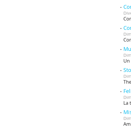
Con
Div
Con
Co
Dim
Con
Mu
Dim
Un 
Sto
Dim
The
Fel
Dim
La 
Mi
Dim
Amb