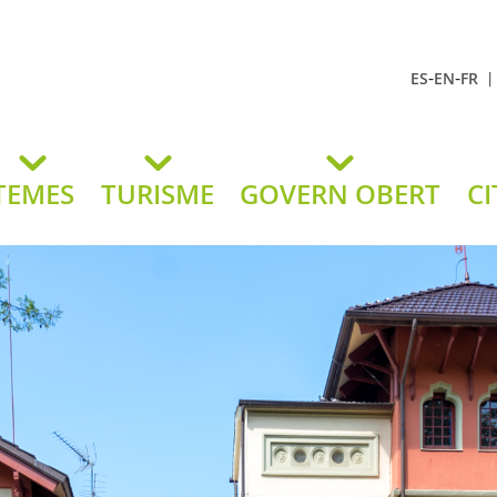
-
-
ES
EN
FR
t Andreu
lavaneres
TEMES
TURISME
GOVERN OBERT
CI