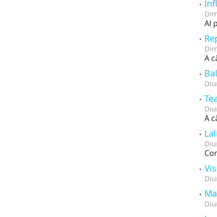
Inf
Dim
Al 
Re
Dim
A c
Bal
Diu
Tea
Diu
A c
La
Diu
Con
Vis
Diu
Ma
Diu