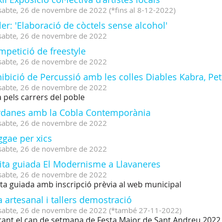
sabte,
26
de
novembre
de
2022
(
*fins al 8-12-2022
)
ler: 'Elaboració de còctels sense alcohol'
sabte,
26
de
novembre
de
2022
petició de freestyle
sabte,
26
de
novembre
de
2022
ibició de Percussió amb les colles Diables Kabra, Pe
sabte,
26
de
novembre
de
2022
 pels carrers del poble
rdanes amb la Cobla Contemporània
sabte,
26
de
novembre
de
2022
ggae per xics
sabte,
26
de
novembre
de
2022
sita guiada El Modernisme a Llavaneres
sabte,
26
de
novembre
de
2022
ita guiada amb inscripció prèvia al web municipal
a artesanal i tallers demostració
sabte,
26
de
novembre
de
2022
(
*també 27-11-2022
)
ant el cap de setmana de Festa Major de Sant Andreu 2022