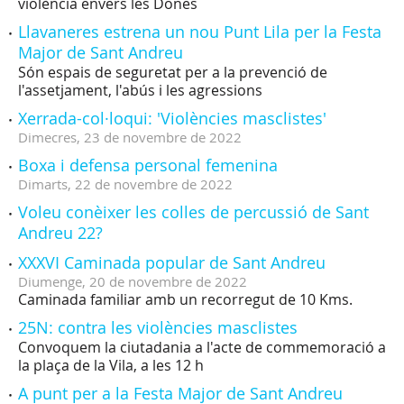
violència envers les Dones
Llavaneres estrena un nou Punt Lila per la Festa
Major de Sant Andreu
Són espais de seguretat per a la prevenció de
l'assetjament, l'abús i les agressions
Xerrada-col·loqui: 'Violències masclistes'
Dimecres,
23
de
novembre
de
2022
Boxa i defensa personal femenina
Dimarts,
22
de
novembre
de
2022
Voleu conèixer les colles de percussió de Sant
Andreu 22?
XXXVI Caminada popular de Sant Andreu
Diumenge,
20
de
novembre
de
2022
Caminada familiar amb un recorregut de 10 Kms.
25N: contra les violències masclistes
Convoquem la ciutadania a l'acte de commemoració a
la plaça de la Vila, a les 12 h
A punt per a la Festa Major de Sant Andreu