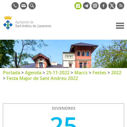
Ajuntament
de Sant
Andreu de
Llavaneres
Portada
>
Agenda
>
25-11-2022
>
Marcs
>
Festes
>
2022
>
Festa Major de Sant Andreu 2022
DIVENDRES
25