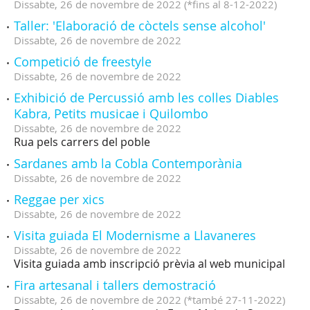
Dissabte,
26
de
novembre
de
2022
(
*fins al 8-12-2022
)
Taller: 'Elaboració de còctels sense alcohol'
Dissabte,
26
de
novembre
de
2022
Competició de freestyle
Dissabte,
26
de
novembre
de
2022
Exhibició de Percussió amb les colles Diables
Kabra, Petits musicae i Quilombo
Dissabte,
26
de
novembre
de
2022
Rua pels carrers del poble
Sardanes amb la Cobla Contemporània
Dissabte,
26
de
novembre
de
2022
Reggae per xics
Dissabte,
26
de
novembre
de
2022
Visita guiada El Modernisme a Llavaneres
Dissabte,
26
de
novembre
de
2022
Visita guiada amb inscripció prèvia al web municipal
Fira artesanal i tallers demostració
Dissabte,
26
de
novembre
de
2022
(
*també 27-11-2022
)