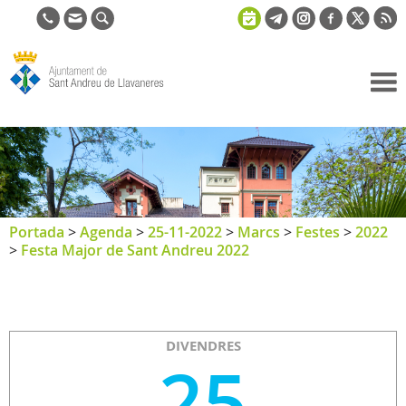
Ajuntament
de Sant
Andreu de
Llavaneres
Portada
>
Agenda
>
25-11-2022
>
Marcs
>
Festes
>
2022
>
Festa Major de Sant Andreu 2022
DIVENDRES
25