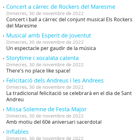
Concert a càrrec de Rockers del Maresme
Dimecres,
30
de
novembre
de
2022
Concert i ball a càrrec del conjunt musical Els Rockers
del Maresme
Musical amb Esperit de Joventut
Dimecres,
30
de
novembre
de
2022
Un espectacle per gaudir de la música
Storytime i xocalata calenta
Dimecres,
30
de
novembre
de
2022
There's no place like space!
Felicitació dels Andreus i les Andrees
Dimecres,
30
de
novembre
de
2022
La tradicional felicitació se celebrarà en el dia de Sant
Andreu
Missa Solemne de Festa Major
Dimecres,
30
de
novembre
de
2022
Amb motiu del 60è aniversari sacerdotal
Inflables
Dimecres,
30
de
novembre
de
2022