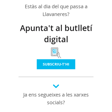
Estàs al dia del que passa a
Llavaneres?
Apunta't al butlletí
digital
SUBSCRIU-T'HI
Ja ens segueixes a les xarxes
socials?