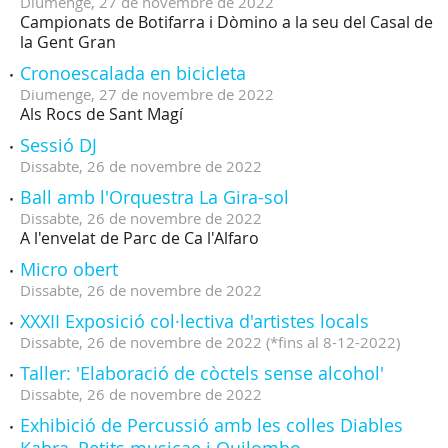
Diumenge,
27
de
novembre
de
2022
Campionats de Botifarra i Dòmino a la seu del Casal de
la Gent Gran
Cronoescalada en bicicleta
Diumenge,
27
de
novembre
de
2022
Als Rocs de Sant Magí
Sessió DJ
Dissabte,
26
de
novembre
de
2022
Ball amb l'Orquestra La Gira-sol
Dissabte,
26
de
novembre
de
2022
A l'envelat de Parc de Ca l'Alfaro
Micro obert
Dissabte,
26
de
novembre
de
2022
XXXII Exposició col·lectiva d'artistes locals
Dissabte,
26
de
novembre
de
2022
(
*fins al 8-12-2022
)
Taller: 'Elaboració de còctels sense alcohol'
Dissabte,
26
de
novembre
de
2022
Exhibició de Percussió amb les colles Diables