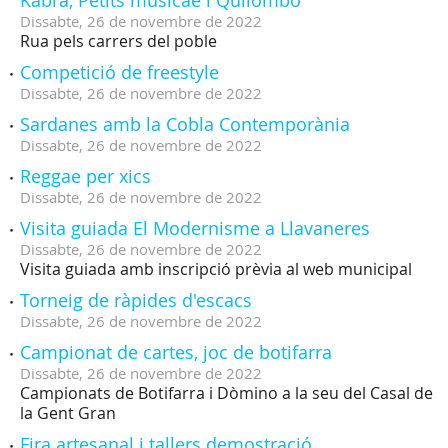
Kabra, Petits musicae i Quilombo
Dissabte,
26
de
novembre
de
2022
Rua pels carrers del poble
Competició de freestyle
Dissabte,
26
de
novembre
de
2022
Sardanes amb la Cobla Contemporània
Dissabte,
26
de
novembre
de
2022
Reggae per xics
Dissabte,
26
de
novembre
de
2022
Visita guiada El Modernisme a Llavaneres
Dissabte,
26
de
novembre
de
2022
Visita guiada amb inscripció prèvia al web municipal
Torneig de ràpides d'escacs
Dissabte,
26
de
novembre
de
2022
Campionat de cartes, joc de botifarra
Dissabte,
26
de
novembre
de
2022
Campionats de Botifarra i Dòmino a la seu del Casal de
la Gent Gran
Fira artesanal i tallers demostració