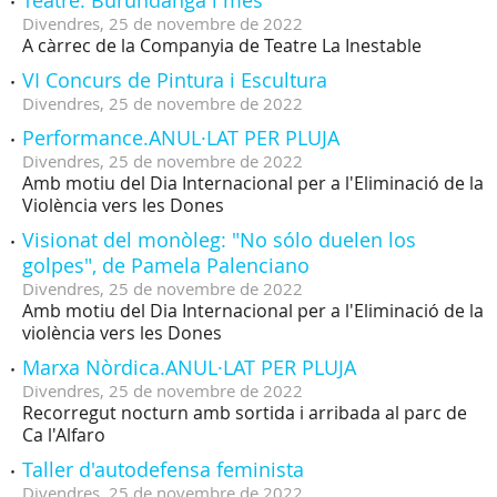
Teatre: Burundanga i més
Divendres,
25
de
novembre
de
2022
A càrrec de la Companyia de Teatre La Inestable
VI Concurs de Pintura i Escultura
Divendres,
25
de
novembre
de
2022
Performance.ANUL·LAT PER PLUJA
Divendres,
25
de
novembre
de
2022
Amb motiu del Dia Internacional per a l'Eliminació de la
Violència vers les Dones
Visionat del monòleg: "No sólo duelen los
golpes", de Pamela Palenciano
Divendres,
25
de
novembre
de
2022
Amb motiu del Dia Internacional per a l'Eliminació de la
violència vers les Dones
Marxa Nòrdica.ANUL·LAT PER PLUJA
Divendres,
25
de
novembre
de
2022
Recorregut nocturn amb sortida i arribada al parc de
Ca l'Alfaro
Taller d'autodefensa feminista
Divendres,
25
de
novembre
de
2022