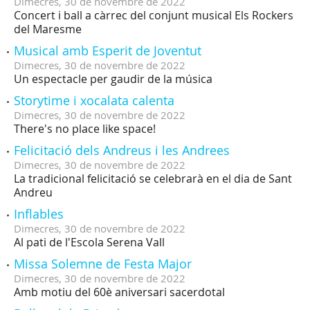
Dimecres,
30
de
novembre
de
2022
Concert i ball a càrrec del conjunt musical Els Rockers
del Maresme
Musical amb Esperit de Joventut
Dimecres,
30
de
novembre
de
2022
Un espectacle per gaudir de la música
Storytime i xocalata calenta
Dimecres,
30
de
novembre
de
2022
There's no place like space!
Felicitació dels Andreus i les Andrees
Dimecres,
30
de
novembre
de
2022
La tradicional felicitació se celebrarà en el dia de Sant
Andreu
Inflables
Dimecres,
30
de
novembre
de
2022
Al pati de l'Escola Serena Vall
Missa Solemne de Festa Major
Dimecres,
30
de
novembre
de
2022
Amb motiu del 60è aniversari sacerdotal