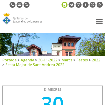
Ajuntament
de Sant
Andreu de
Llavaneres
Portada
>
Agenda
>
30-11-2022
>
Marcs
>
Festes
>
2022
>
Festa Major de Sant Andreu 2022
DIMECRES
30