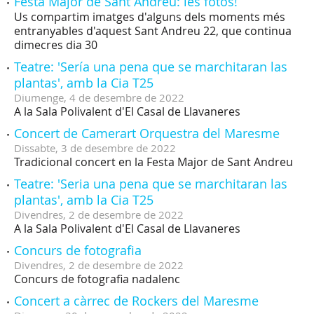
Festa Major de Sant Andreu: les fotos!
Us compartim imatges d'alguns dels moments més
entranyables d'aquest Sant Andreu 22, que continua
dimecres dia 30
Teatre: 'Sería una pena que se marchitaran las
plantas', amb la Cia T25
Diumenge,
4
de
desembre
de
2022
A la Sala Polivalent d'El Casal de Llavaneres
Concert de Camerart Orquestra del Maresme
Dissabte,
3
de
desembre
de
2022
Tradicional concert en la Festa Major de Sant Andreu
Teatre: 'Seria una pena que se marchitaran las
plantas', amb la Cia T25
Divendres,
2
de
desembre
de
2022
A la Sala Polivalent d'El Casal de Llavaneres
Concurs de fotografia
Divendres,
2
de
desembre
de
2022
Concurs de fotografia nadalenc
Concert a càrrec de Rockers del Maresme