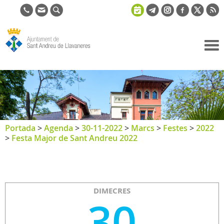
Ajuntament
de Sant
Andreu de
Llavaneres
Portada
>
Agenda
>
30-11-2022
>
Marcs
>
Festes
>
2022
>
Festa Major de Sant Andreu 2022
DIMECRES
30