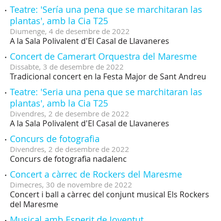
Teatre: 'Sería una pena que se marchitaran las
plantas', amb la Cia T25
Diumenge,
4
de
desembre
de
2022
A la Sala Polivalent d'El Casal de Llavaneres
Concert de Camerart Orquestra del Maresme
Dissabte,
3
de
desembre
de
2022
Tradicional concert en la Festa Major de Sant Andreu
Teatre: 'Seria una pena que se marchitaran las
plantas', amb la Cia T25
Divendres,
2
de
desembre
de
2022
A la Sala Polivalent d'El Casal de Llavaneres
Concurs de fotografia
Divendres,
2
de
desembre
de
2022
Concurs de fotografia nadalenc
Concert a càrrec de Rockers del Maresme
Dimecres,
30
de
novembre
de
2022
Concert i ball a càrrec del conjunt musical Els Rockers
del Maresme
Musical amb Esperit de Joventut