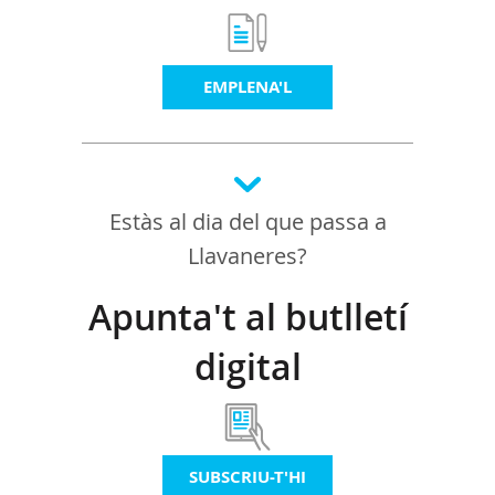
EMPLENA'L
Estàs al dia del que passa a
Llavaneres?
Apunta't al butlletí
digital
SUBSCRIU-T'HI