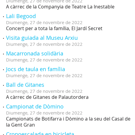
Diumenge,
27
de
novembre
de
2022
A càrrec de la Companyia de Teatre La Inestable
Lali Begood
Diumenge,
27
de
novembre
de
2022
Concert per a tota la família, El Jardí Secret
Visita guiada al Museu Arxiu
Diumenge,
27
de
novembre
de
2022
Macarronada solidària
Diumenge,
27
de
novembre
de
2022
Jocs de taula en família
Diumenge,
27
de
novembre
de
2022
Ball de Gitanes
Diumenge,
27
de
novembre
de
2022
A càrrec de Gitanes de Palautordera
Campionat de Dòmino
Diumenge,
27
de
novembre
de
2022
Campionats de Botifarra i Dòmino a la seu del Casal de
la Gent Gran
Cronoescalada en bicicleta