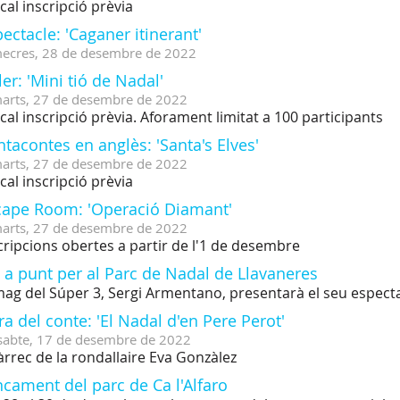
cal inscripció prèvia
ectacle: 'Caganer itinerant'
ecres,
28
de
desembre
de
2022
ler: 'Mini tió de Nadal'
arts,
27
de
desembre
de
2022
cal inscripció prèvia. Aforament limitat a 100 participants
tacontes en anglès: 'Santa's Elves'
arts,
27
de
desembre
de
2022
cal inscripció prèvia
cape Room: 'Operació Diamant'
arts,
27
de
desembre
de
2022
cripcions obertes a partir de l'1 de desembre
 a punt per al Parc de Nadal de Llavaneres
mag del Súper 3, Sergi Armentano, presentarà el seu espectacl
a del conte: 'El Nadal d'en Pere Perot'
sabte,
17
de
desembre
de
2022
àrrec de la rondallaire Eva Gonzàlez
cament del parc de Ca l'Alfaro