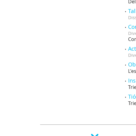
Del
Tal
Dis
Con
Div
Con
Act
Div
Ob
L'e
Ins
Tri
Tió
Tri