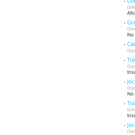
Con
Dill
Afo
Gra
Div
No 
Ca
Dij
Ti
Dij
Ins
Jo
Dij
No 
Ti
Dim
Ins
Jo
Dim