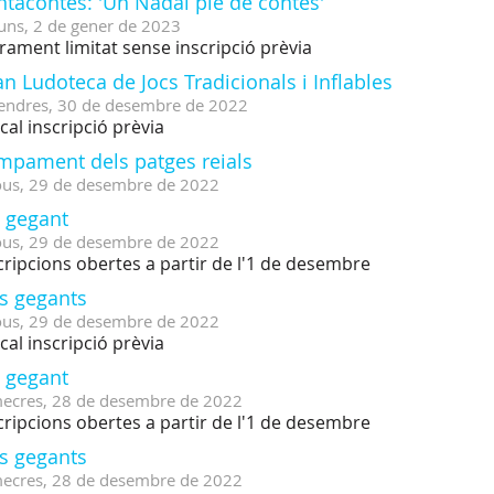
tacontes: 'Un Nadal ple de contes'
uns,
2
de
gener
de
2023
rament limitat sense inscripció prèvia
n Ludoteca de Jocs Tradicionals i Inflables
endres,
30
de
desembre
de
2022
cal inscripció prèvia
mpament dels patges reials
ous,
29
de
desembre
de
2022
ó gegant
ous,
29
de
desembre
de
2022
cripcions obertes a partir de l'1 de desembre
cs gegants
ous,
29
de
desembre
de
2022
cal inscripció prèvia
ó gegant
ecres,
28
de
desembre
de
2022
cripcions obertes a partir de l'1 de desembre
cs gegants
ecres,
28
de
desembre
de
2022