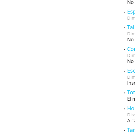
No 
Esp
Dim
Tal
Dim
No 
Con
Dim
No 
Es
Dim
Ins
Tot
El 
Hor
Dis
A c
Tan