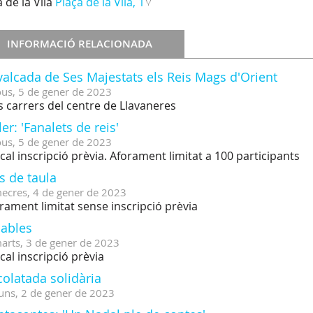
 de la Vila
Plaça de la Vila, 1
INFORMACIÓ RELACIONADA
alcada de Ses Majestats els Reis Mags d'Orient
ous,
5
de
gener
de
2023
s carrers del centre de Llavaneres
ler: 'Fanalets de reis'
ous,
5
de
gener
de
2023
cal inscripció prèvia. Aforament limitat a 100 participants
s de taula
ecres,
4
de
gener
de
2023
rament limitat sense inscripció prèvia
lables
arts,
3
de
gener
de
2023
cal inscripció prèvia
olatada solidària
uns,
2
de
gener
de
2023