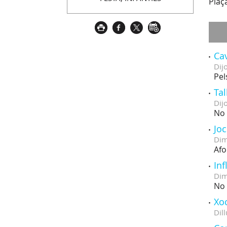
Plaça
Cav
Dij
Pel
Tal
Dij
No 
Joc
Dim
Afo
Inf
Dim
No 
Xoc
Dill