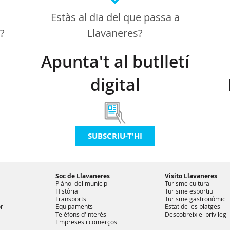
Estàs al dia del que passa a
a?
Llavaneres?
Apunta't al butlletí
digital
SUBSCRIU-T'HI
Soc de Llavaneres
Visito Llavaneres
Plànol del municipi
Turisme cultural
Història
Turisme esportiu
Transports
Turisme gastronòmic
ri
Equipaments
Estat de les platges
Telèfons d'interès
Descobreix el privilegi
Empreses i comerços