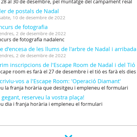
 28 al 30 de desembre, pel muntatge del campament reial
ler de postals de Nadal
sabte,
10
de
desembre
de
2022
curs de fotografia
endres,
2
de
desembre
de
2022
curs de fotografia nadalenc
e d'encesa de les llums de l'arbre de Nadal i arribada d
endres,
2
de
desembre
de
2022
rim inscripcions de l'Escape Room de Nadal i del Tió
scape room es farà el 27 de desembre i el tió es farà els die
criviu-vos a l'Escape Room: 'Operació Diamant'
eu la franja horària que desitgeu i empleneu el formulari
 gegant, reserveu la vostra plaça!
eu dia i franja horària i empleneu el formulari