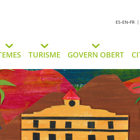
-
-
ES
EN
FR
t Andreu
lavaneres
TEMES
TURISME
GOVERN OBERT
CI