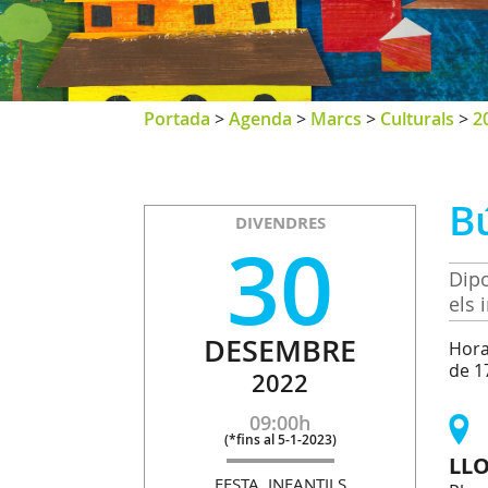
Portada
>
Agenda
>
Marcs
>
Culturals
>
2
Bú
DIVENDRES
30
Dipo
els 
DESEMBRE
Horar
de 17
2022
09:00h
(
*fins al 5-1-2023
)
LL
FESTA, INFANTILS