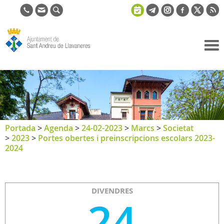
Ajuntament
de Sant
Andreu de
Llavaneres
Portada
>
Agenda
>
24-02-2023
>
Marcs
>
Societat
>
2023
>
Portes obertes i preinscripcions escolars 2023-
2024
DIVENDRES
24