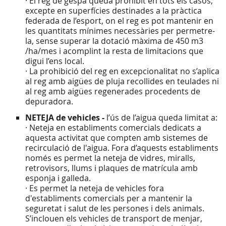
· El reg de gespa queda prohibit en tots els casos,
excepte en superfícies destinades a la pràctica
federada de l’esport, on el reg es pot mantenir en
les quantitats mínimes necessàries per permetre-
la, sense superar la dotació màxima de 450 m3
/ha/mes i acomplint la resta de limitacions que
digui l’ens local.
· La prohibició del reg en excepcionalitat no s’aplica
al reg amb aigües de pluja recollides en teulades ni
al reg amb aigües regenerades procedents de
depuradora.
NETEJA de vehicles -
l’ús de l’aigua queda limitat a:
· Neteja en establiments comercials dedicats a
aquesta activitat que compten amb sistemes de
recirculació de l'aigua. Fora d’aquests establiments
només es permet la neteja de vidres, miralls,
retrovisors, llums i plaques de matrícula amb
esponja i galleda.
· Es permet la neteja de vehicles fora
d'establiments comercials per a mantenir la
seguretat i salut de les persones i dels animals.
S’inclouen els vehicles de transport de menjar,