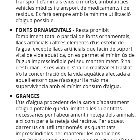
transport d'animals (vius o morts), ambulàncies,
vehicles mèdics i transport de medicaments i de
residus. Es farà sempre amb la mínima utilització
d'aigua possible.
FONTS ORNAMENTALS ·
Resta prohibit
l’ompliment total o parcial de fonts ornamentals,
llacs artificials i altres elements d’ús estètic de
l’aigua, excepte llacs artificials que facin de suport
vital de vida aquàtica, on es permet el mínim ús de
l’aigua imprescindible pel seu manteniment. S’ha
d’estudiar i, si és viable, s’ha de realitzar el trasllat
i/o la concentració de la vida aquàtica afectada a
aquell entorn que n’asseguri la màxima
supervivència amb el mínim consum d’aigua.
GRANGES
L'ús d'aigua procedent de la xarxa d'abastament
d'aigua potable queda limitat a les quantitats
necessàries per l'abeurament i neteja dels animals,
així com per a la neteja del recinte. Per aquest
darrer ús cal utilitzar només les quantitats
imprescindibles per mantenir les condicions
sanitàries i només en cas que no es disposi d'una