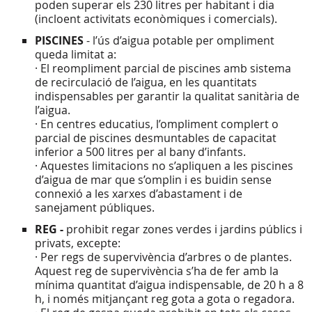
poden superar els 230 litres per habitant i dia
(incloent activitats econòmiques i comercials).
PISCINES
- l’ús d’aigua potable per ompliment
queda limitat a:
· El reompliment parcial de piscines amb sistema
de recirculació de l’aigua, en les quantitats
indispensables per garantir la qualitat sanitària de
l’aigua.
· En centres educatius, l’ompliment complert o
parcial de piscines desmuntables de capacitat
inferior a 500 litres per al bany d’infants.
· Aquestes limitacions no s’apliquen a les piscines
d’aigua de mar que s’omplin i es buidin sense
connexió a les xarxes d’abastament i de
sanejament públiques.
REG -
prohibit regar zones verdes i jardins públics i
privats, excepte:
· Per regs de supervivència d’arbres o de plantes.
Aquest reg de supervivència s’ha de fer amb la
mínima quantitat d’aigua indispensable, de 20 h a 8
h, i només mitjançant reg gota a gota o regadora.