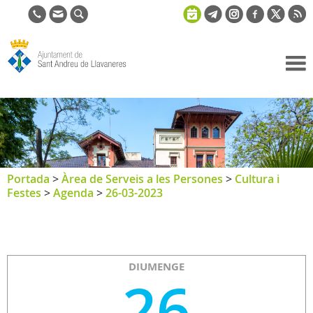
Ajuntament
de Sant
Andreu de
Llavaneres
Portada
>
Àrea de Serveis a les Persones
>
Cultura i
Festes
>
Agenda
>
26-03-2023
DIUMENGE
26