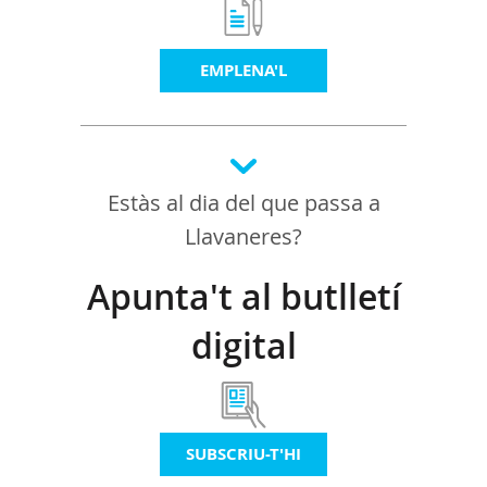
EMPLENA'L
Estàs al dia del que passa a
Llavaneres?
Apunta't al butlletí
digital
SUBSCRIU-T'HI