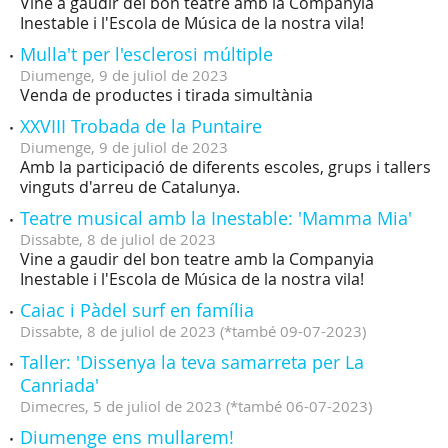
Vine a gaudir del bon teatre amb la Companyia
Inestable i l'Escola de Música de la nostra vila!
Mulla't per l'esclerosi múltiple
Diumenge,
9
de
juliol
de
2023
Venda de productes i tirada simultània
XXVIII Trobada de la Puntaire
Diumenge,
9
de
juliol
de
2023
Amb la participació de diferents escoles, grups i tallers
vinguts d'arreu de Catalunya.
Teatre musical amb la Inestable: 'Mamma Mia'
Dissabte,
8
de
juliol
de
2023
Vine a gaudir del bon teatre amb la Companyia
Inestable i l'Escola de Música de la nostra vila!
Caiac i Pàdel surf en família
Dissabte,
8
de
juliol
de
2023
(
*també 09-07-2023
)
Taller: 'Dissenya la teva samarreta per La
Canriada'
Dimecres,
5
de
juliol
de
2023
(
*també 06-07-2023
)
Diumenge ens mullarem!