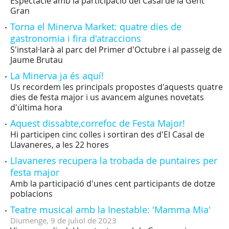
Espectacle amb la participació del Casal de la Gent
Gran
Torna el Minerva Market: quatre dies de
gastronomia i fira d'atraccions
S'instal·larà al parc del Primer d'Octubre i al passeig de
Jaume Brutau
La Minerva ja és aquí!
Us recordem les principals propostes d'aquests quatre
dies de festa major i us avancem algunes novetats
d'última hora
Aquest dissabte,correfoc de Festa Major!
Hi participen cinc colles i sortiran des d'El Casal de
Llavaneres, a les 22 hores
Llavaneres recupera la trobada de puntaires per
festa major
Amb la participació d'unes cent participants de dotze
poblacions
Teatre musical amb la Inestable: 'Mamma Mia'
Diumenge,
9
de
juliol
de
2023