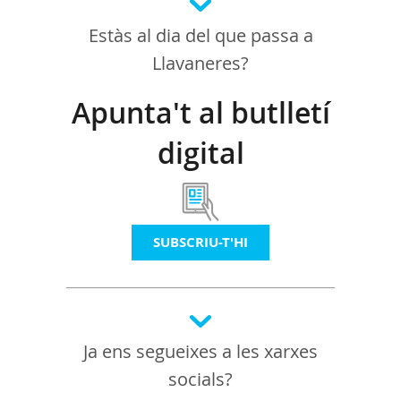
Estàs al dia del que passa a
Llavaneres?
Apunta't al butlletí
digital
SUBSCRIU-T'HI
Ja ens segueixes a les xarxes
socials?