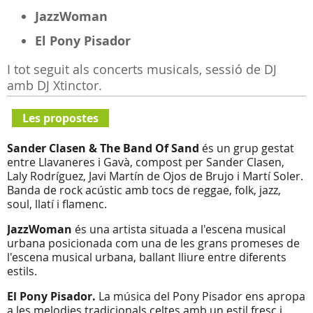
JazzWoman
El Pony Pisador
I tot seguit als concerts musicals, sessió de DJ
amb DJ Xtinctor.
Les propostes
Sander Clasen & The Band Of Sand
és un grup gestat
entre Llavaneres i Gavà, compost per Sander Clasen,
Laly Rodríguez, Javi Martín de Ojos de Brujo i Martí Soler.
Banda de rock acústic amb tocs de reggae, folk, jazz,
soul, llatí i flamenc.
JazzWoman
és una artista situada a l'escena musical
urbana posicionada com una de les grans promeses de
l'escena musical urbana, ballant lliure entre diferents
estils.
El Pony Pisador.
La música del Pony Pisador ens apropa
a les melodies tradicionals celtes amb un estil fresc i