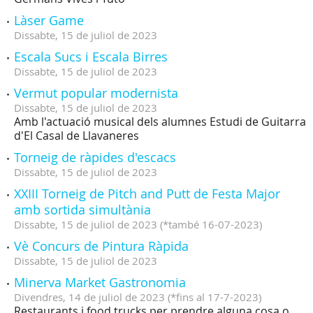
Làser Game
Dissabte,
15
de
juliol
de
2023
Escala Sucs i Escala Birres
Dissabte,
15
de
juliol
de
2023
Vermut popular modernista
Dissabte,
15
de
juliol
de
2023
Amb l'actuació musical dels alumnes Estudi de Guitarra
d'El Casal de Llavaneres
Torneig de ràpides d'escacs
Dissabte,
15
de
juliol
de
2023
XXIII Torneig de Pitch and Putt de Festa Major
amb sortida simultània
Dissabte,
15
de
juliol
de
2023
(
*també 16-07-2023
)
Vè Concurs de Pintura Ràpida
Dissabte,
15
de
juliol
de
2023
Minerva Market Gastronomia
Divendres,
14
de
juliol
de
2023
(
*fins al 17-7-2023
)
Restaurants i food trucks per prendre alguna cosa o