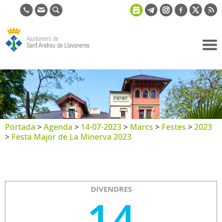
Ajuntament
de Sant
Andreu de
Llavaneres
Portada
>
Agenda
>
14-07-2023
>
Marcs
>
Festes
>
2023
>
Festa Major de La Minerva 2023
DIVENDRES
14