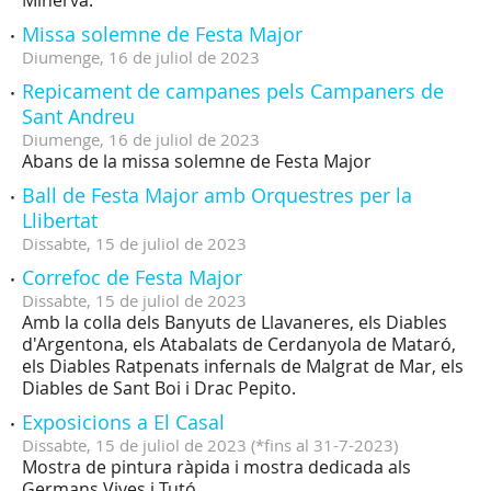
Missa solemne de Festa Major
Diumenge,
16
de
juliol
de
2023
Repicament de campanes pels Campaners de
Sant Andreu
Diumenge,
16
de
juliol
de
2023
Abans de la missa solemne de Festa Major
Ball de Festa Major amb Orquestres per la
Llibertat
Dissabte,
15
de
juliol
de
2023
Correfoc de Festa Major
Dissabte,
15
de
juliol
de
2023
Amb la colla dels Banyuts de Llavaneres, els Diables
d'Argentona, els Atabalats de Cerdanyola de Mataró,
els Diables Ratpenats infernals de Malgrat de Mar, els
Diables de Sant Boi i Drac Pepito.
Exposicions a El Casal
Dissabte,
15
de
juliol
de
2023
(
*fins al 31-7-2023
)
Mostra de pintura ràpida i mostra dedicada als
Germans Vives i Tutó