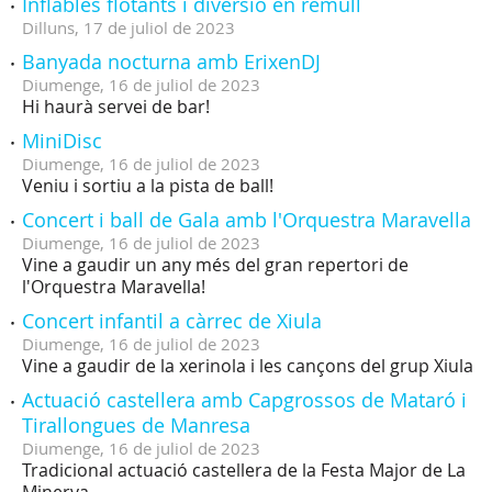
Inflables flotants i diversió en remull
Dilluns,
17
de
juliol
de
2023
Banyada nocturna amb ErixenDJ
Diumenge,
16
de
juliol
de
2023
Hi haurà servei de bar!
MiniDisc
Diumenge,
16
de
juliol
de
2023
Veniu i sortiu a la pista de ball!
Concert i ball de Gala amb l'Orquestra Maravella
Diumenge,
16
de
juliol
de
2023
Vine a gaudir un any més del gran repertori de
l'Orquestra Maravella!
Concert infantil a càrrec de Xiula
Diumenge,
16
de
juliol
de
2023
Vine a gaudir de la xerinola i les cançons del grup Xiula
Actuació castellera amb Capgrossos de Mataró i
Tirallongues de Manresa
Diumenge,
16
de
juliol
de
2023
Tradicional actuació castellera de la Festa Major de La
Minerva.