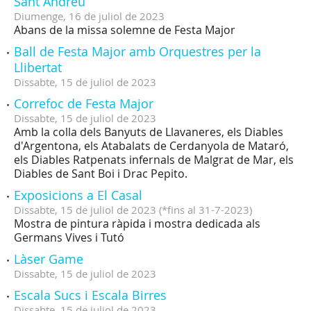
Sant Andreu
Diumenge,
16
de
juliol
de
2023
Abans de la missa solemne de Festa Major
Ball de Festa Major amb Orquestres per la
Llibertat
Dissabte,
15
de
juliol
de
2023
Correfoc de Festa Major
Dissabte,
15
de
juliol
de
2023
Amb la colla dels Banyuts de Llavaneres, els Diables
d'Argentona, els Atabalats de Cerdanyola de Mataró,
els Diables Ratpenats infernals de Malgrat de Mar, els
Diables de Sant Boi i Drac Pepito.
Exposicions a El Casal
Dissabte,
15
de
juliol
de
2023
(
*fins al 31-7-2023
)
Mostra de pintura ràpida i mostra dedicada als
Germans Vives i Tutó
Làser Game
Dissabte,
15
de
juliol
de
2023
Escala Sucs i Escala Birres
Dissabte,
15
de
juliol
de
2023