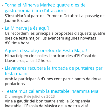
Torna el Minerva Market: quatre dies de
gastronomia i fira d'atraccions
S'instal·larà al parc del Primer d'Octubre i al passeig de
Jaume Brutau
La Minerva ja és aquí!
Us recordem les principals propostes d'aquests quatre
dies de festa major i us avancem algunes novetats
d'última hora
Aquest dissabte,correfoc de Festa Major!
Hi participen cinc colles i sortiran des d'El Casal de
Llavaneres, a les 22 hores
Llavaneres recupera la trobada de puntaires per
festa major
Amb la participació d'unes cent participants de dotze
poblacions
Teatre musical amb la Inestable: 'Mamma Mia'
Diumenge,
9
de
juliol
de
2023
Vine a gaudir del bon teatre amb la Companyia
Inestable i l'Escola de Música de la nostra vila!