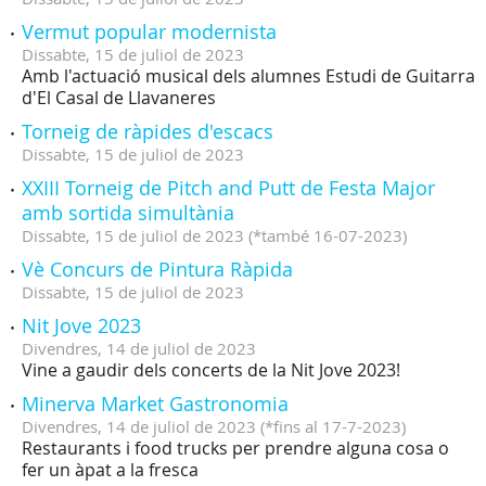
Vermut popular modernista
Dissabte,
15
de
juliol
de
2023
Amb l'actuació musical dels alumnes Estudi de Guitarra
d'El Casal de Llavaneres
Torneig de ràpides d'escacs
Dissabte,
15
de
juliol
de
2023
XXIII Torneig de Pitch and Putt de Festa Major
amb sortida simultània
Dissabte,
15
de
juliol
de
2023
(
*també 16-07-2023
)
Vè Concurs de Pintura Ràpida
Dissabte,
15
de
juliol
de
2023
Nit Jove 2023
Divendres,
14
de
juliol
de
2023
Vine a gaudir dels concerts de la Nit Jove 2023!
Minerva Market Gastronomia
Divendres,
14
de
juliol
de
2023
(
*fins al 17-7-2023
)
Restaurants i food trucks per prendre alguna cosa o
fer un àpat a la fresca