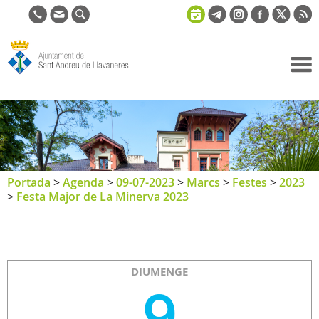
Ajuntament
de Sant
Andreu de
Llavaneres
Portada
>
Agenda
>
09-07-2023
>
Marcs
>
Festes
>
2023
>
Festa Major de La Minerva 2023
DIUMENGE
9