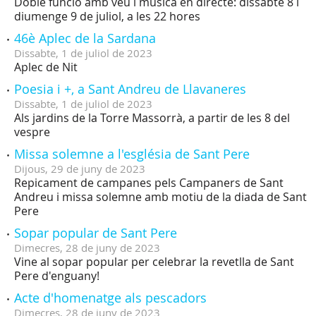
Doble funció amb veu i música en directe: dissabte 8 i
diumenge 9 de juliol, a les 22 hores
46è Aplec de la Sardana
Dissabte,
1
de
juliol
de
2023
Aplec de Nit
Poesia i +, a Sant Andreu de Llavaneres
Dissabte,
1
de
juliol
de
2023
Als jardins de la Torre Massorrà, a partir de les 8 del
vespre
Missa solemne a l'església de Sant Pere
Dijous,
29
de
juny
de
2023
Repicament de campanes pels Campaners de Sant
Andreu i missa solemne amb motiu de la diada de Sant
Pere
Sopar popular de Sant Pere
Dimecres,
28
de
juny
de
2023
Vine al sopar popular per celebrar la revetlla de Sant
Pere d'enguany!
Acte d'homenatge als pescadors
Dimecres,
28
de
juny
de
2023