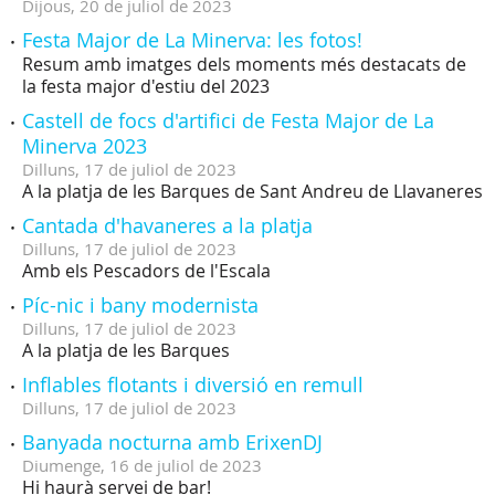
Dijous,
20
de
juliol
de
2023
Festa Major de La Minerva: les fotos!
Resum amb imatges dels moments més destacats de
la festa major d'estiu del 2023
Castell de focs d'artifici de Festa Major de La
Minerva 2023
Dilluns,
17
de
juliol
de
2023
A la platja de les Barques de Sant Andreu de Llavaneres
Cantada d'havaneres a la platja
Dilluns,
17
de
juliol
de
2023
Amb els Pescadors de l'Escala
Píc-nic i bany modernista
Dilluns,
17
de
juliol
de
2023
A la platja de les Barques
Inflables flotants i diversió en remull
Dilluns,
17
de
juliol
de
2023
Banyada nocturna amb ErixenDJ
Diumenge,
16
de
juliol
de
2023
Hi haurà servei de bar!