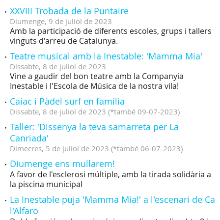
XXVIII Trobada de la Puntaire
Diumenge,
9
de
juliol
de
2023
Amb la participació de diferents escoles, grups i tallers
vinguts d'arreu de Catalunya.
Teatre musical amb la Inestable: 'Mamma Mia'
Dissabte,
8
de
juliol
de
2023
Vine a gaudir del bon teatre amb la Companyia
Inestable i l'Escola de Música de la nostra vila!
Caiac i Pàdel surf en família
Dissabte,
8
de
juliol
de
2023
(
*també 09-07-2023
)
Taller: 'Dissenya la teva samarreta per La
Canriada'
Dimecres,
5
de
juliol
de
2023
(
*també 06-07-2023
)
Diumenge ens mullarem!
A favor de l'esclerosi múltiple, amb la tirada solidària a
la piscina municipal
La Inestable puja 'Mamma Mia!' a l'escenari de Ca
l'Alfaro