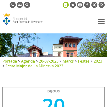
Ajuntament
de Sant
Andreu de
Llavaneres
Portada
>
Agenda
>
20-07-2023
>
Marcs
>
Festes
>
2023
>
Festa Major de La Minerva 2023
DIJOUS
20