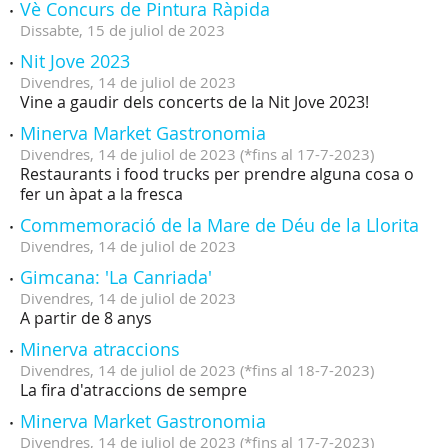
Vè Concurs de Pintura Ràpida
Dissabte,
15
de
juliol
de
2023
Nit Jove 2023
Divendres,
14
de
juliol
de
2023
Vine a gaudir dels concerts de la Nit Jove 2023!
Minerva Market Gastronomia
Divendres,
14
de
juliol
de
2023
(
*fins al 17-7-2023
)
Restaurants i food trucks per prendre alguna cosa o
fer un àpat a la fresca
Commemoració de la Mare de Déu de la Llorita
Divendres,
14
de
juliol
de
2023
Gimcana: 'La Canriada'
Divendres,
14
de
juliol
de
2023
A partir de 8 anys
Minerva atraccions
Divendres,
14
de
juliol
de
2023
(
*fins al 18-7-2023
)
La fira d'atraccions de sempre
Minerva Market Gastronomia
Divendres,
14
de
juliol
de
2023
(
*fins al 17-7-2023
)