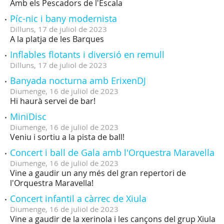
Amb els Pescadors de l'Escala
Píc-nic i bany modernista
Dilluns,
17
de
juliol
de
2023
A la platja de les Barques
Inflables flotants i diversió en remull
Dilluns,
17
de
juliol
de
2023
Banyada nocturna amb ErixenDJ
Diumenge,
16
de
juliol
de
2023
Hi haurà servei de bar!
MiniDisc
Diumenge,
16
de
juliol
de
2023
Veniu i sortiu a la pista de ball!
Concert i ball de Gala amb l'Orquestra Maravella
Diumenge,
16
de
juliol
de
2023
Vine a gaudir un any més del gran repertori de
l'Orquestra Maravella!
Concert infantil a càrrec de Xiula
Diumenge,
16
de
juliol
de
2023
Vine a gaudir de la xerinola i les cançons del grup Xiula