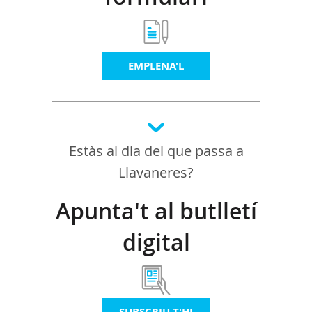
EMPLENA'L
Estàs al dia del que passa a
Llavaneres?
Apunta't al butlletí
digital
SUBSCRIU-T'HI