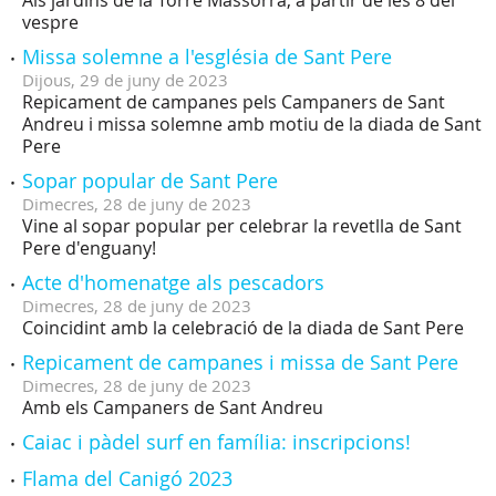
vespre
Missa solemne a l'església de Sant Pere
Dijous,
29
de
juny
de
2023
Repicament de campanes pels Campaners de Sant
Andreu i missa solemne amb motiu de la diada de Sant
Pere
Sopar popular de Sant Pere
Dimecres,
28
de
juny
de
2023
Vine al sopar popular per celebrar la revetlla de Sant
Pere d'enguany!
Acte d'homenatge als pescadors
Dimecres,
28
de
juny
de
2023
Coincidint amb la celebració de la diada de Sant Pere
Repicament de campanes i missa de Sant Pere
Dimecres,
28
de
juny
de
2023
Amb els Campaners de Sant Andreu
Caiac i pàdel surf en família: inscripcions!
Flama del Canigó 2023